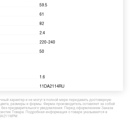
59.5
61
82
2.4
220-240
50
1.6
11DA2114RU
ный характер и не могут в полной мере передавать достоверную
 цвета, размеры и формы. Фирма-производитель оставляет за собой
ра без предварительного уведомления. Перед оформлением Заказа
еристик Товара. Подробная информация о товаре указывается в
 WDA211WPM