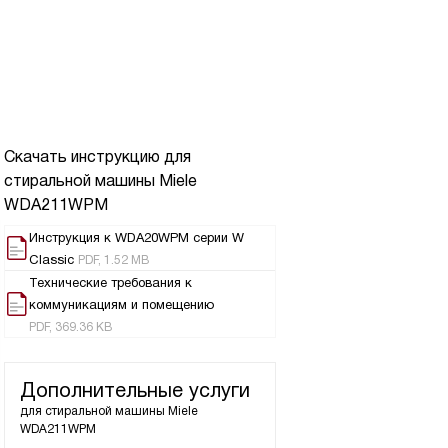
Скачать инструкцию для
стиральной машины
Miele
WDA211WPM
Инструкция к WDA20WPM серии W
Classic
PDF, 1.52 MB
Технические требования к
коммуникациям и помещению
PDF, 369.36 KB
Дополнительные услуги
для стиральной машины
Miele
WDA211WPM