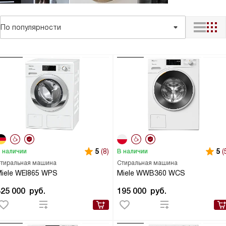
По популярности
5
(8)
5
(
 наличии
В наличии
тиральная машина
Стиральная машина
iele WEI865 WPS
Miele WWB360 WCS
325 000
руб.
195 000
руб.