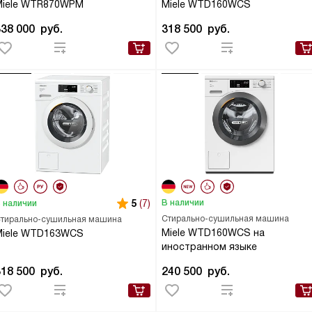
Miele WTR870WPM
Miele WTD160WCS
338 000
руб.
318 500
руб.
5
(7)
В наличии
 наличии
Стирально-сушильная машина
тирально-сушильная машина
Miele WTD160WCS на
Miele WTD163WCS
иностранном языке
318 500
руб.
240 500
руб.