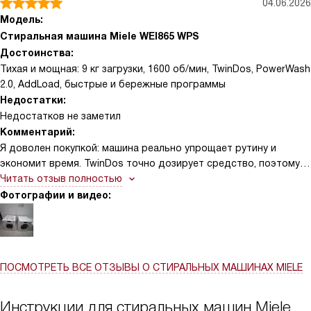
04.06.2026
отдельные капсулы для деликатных типов вещей дают
Модель:
уверенность, что не передержу с интенсивностью. Шум при
Стиральная машина Miele WEI865 WPS
отжиме заметно ниже, чем у старой машины, поэтому можно
Достоинства:
запускать даже ночью. Панель управления интуитивная —
Тихая и мощная: 9 кг загрузки, 1600 об/мин, TwinDos, PowerWash
легко выбрать режим, есть подсказки по настройкам и
2.0, AddLoad, быстрые и бережные программы
индикаторы времени до окончания. Объём барабана
Недостатки:
позволяет стирать большие вещи, но при этом конструкция
Недостатков не заметил
отверстий и материал барабана бережно относится к ткани.
Комментарий:
Я доволен покупкой: машина реально упрощает рутину и
экономит время. TwinDos точно дозирует средство, поэтому
бельё всегда чистое, а расход меньше. Быстрые программы и
Читать отзыв полностью
PowerWash 2.0 справляются с пятнами, а режим 20° хорошо
Фотографии и видео:
бережёт цвет. Возможность докладывать вещи AddLoad
выручала не раз! Деликатные режимы аккуратно обращаются с
тонкими тканями и шерстью. DirectSensor понятен, подсветка
барабана помогает при загрузке. Мотор ProfiEco работает
ПОСМОТРЕТЬ ВСЕ ОТЗЫВЫ
О СТИРАЛЬНЫХ МАШИНАХ MIELE
тихо, контроль дисбаланса и защита от протечек внушают
уверенность. В целом — удобный и надёжный прибор
Инструкции для стиральных машин Miele