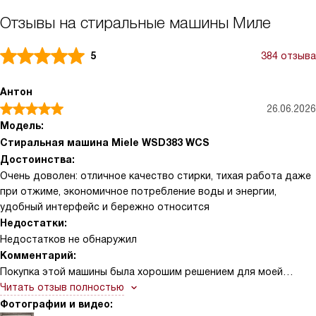
Отзывы на стиральные машины Миле
5
384 отзыва
Антон
26.06.2026
Модель:
Стиральная машина Miele WSD383 WCS
Достоинства:
Очень доволен: отличное качество стирки, тихая работа даже
при отжиме, экономичное потребление воды и энергии,
удобный интерфейс и бережно относится
Недостатки:
Недостатков не обнаружил
Комментарий:
Покупка этой машины была хорошим решением для моей
семьи. У неё стильный и лаконичный дизайн, который легко
Читать отзыв полностью
вписался в интерьер. Барабан кажется вместительным,
Фотографии и видео: