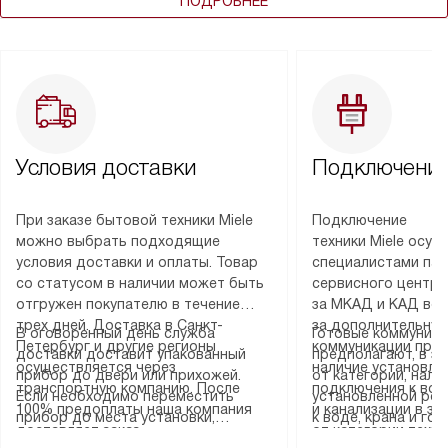
ПОДРОБНЕЕ
Условия доставки
Подключение
При заказе бытовой техники Miele
Подключение
можно выбрать подходящие
техники Miele осу
условия доставки и оплаты. Товар
специалистами пар
со статусом в наличии может быть
сервисного центра
отгружен покупателю в течение
за МКАД и КАД во
трех дней. Доставка в Санкт-
за дополнительную
В оговоренный день служба
Готовые коммуника
Петербург и другие регионы
коммуникации пре
доставки доставит упакованный
предполагают, в з
осуществляется через
наличие установле
прибор до двери или прихожей.
от категории, нали
транспортную компанию. После
подключения к во
Если необходимо переместить
установленной роз
100% предоплаты наша компания
и канализации в з
прибор до места установки,
к воде, крана и го
доставляет заказ
от категории техн
пожалуйста, предварительно
слива. Стандартна