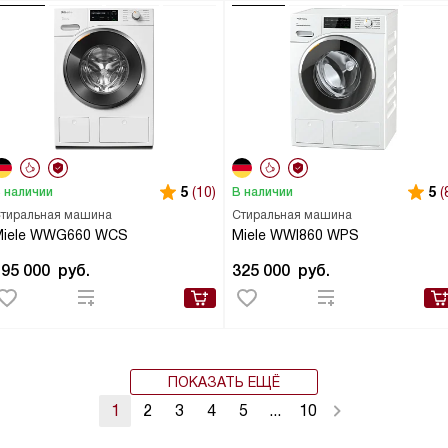
5
(10)
5
(
 наличии
В наличии
тиральная машина
Стиральная машина
Miele WWG660 WCS
Miele WWI860 WPS
195 000
руб.
325 000
руб.
ПОКАЗАТЬ ЕЩЁ
1
2
3
4
5
...
10