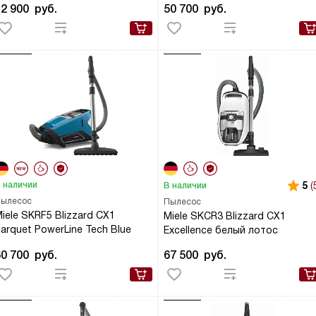
42 900
руб.
50 700
руб.
 наличии
5
(
В наличии
ылесос
Пылесос
iele SKRF5 Blizzard CX1
Miele SKCR3 Blizzard CX1
arquet PowerLine Tech Blue
Excellence белый лотос
60 700
руб.
67 500
руб.