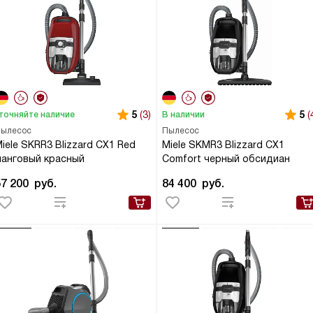
5
(3)
5
(
точняйте наличие
В наличии
ылесос
Пылесос
iele SKRR3 Blizzard CX1 Red
Miele SKMR3 Blizzard CX1
манговый красный
Comfort черный обсидиан
57 200
руб.
84 400
руб.