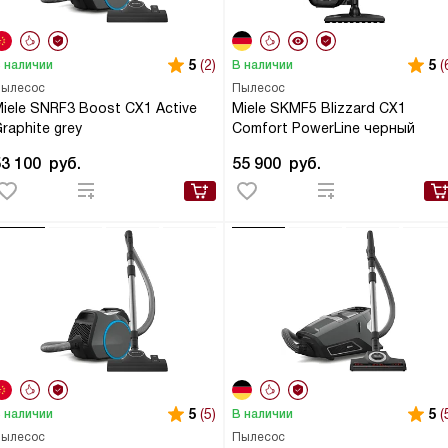
5
(2)
5
(
 наличии
В наличии
ылесос
Пылесос
iele SNRF3 Boost CX1 Active
Miele SKMF5 Blizzard CX1
raphite grey
Comfort PowerLine черный
53 100
руб.
55 900
руб.
5
(5)
5
(
 наличии
В наличии
ылесос
Пылесос