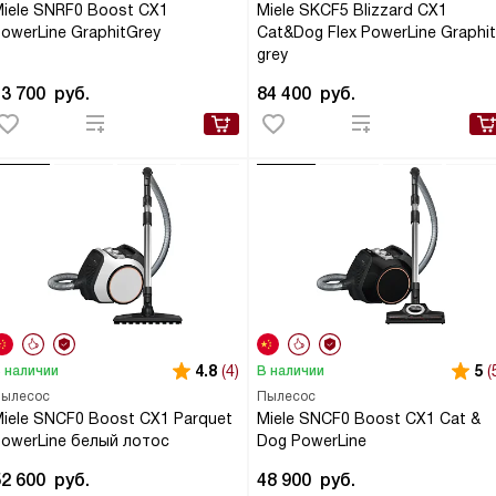
iele SNRF0 Boost CX1
Miele SKCF5 Blizzard CX1
owerLine GraphitGrey
Cat&Dog Flex PowerLine Graphi
grey
43 700
руб.
84 400
руб.
4.8
(4)
5
(
 наличии
В наличии
ылесос
Пылесос
iele SNCF0 Boost CX1 Parquet
Miele SNCF0 Boost CX1 Cat &
owerLine белый лотос
Dog PowerLine
52 600
руб.
48 900
руб.