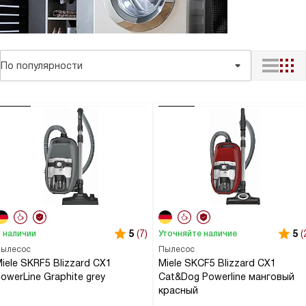
По популярности
5
(7)
5
(
 наличии
Уточняйте наличие
ылесос
Пылесос
iele SKRF5 Blizzard CX1
Miele SKCF5 Blizzard CX1
owerLine Graphite grey
Cat&Dog Powerline манговый
красный