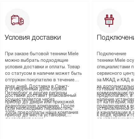
Условия доставки
Подключение
При заказе бытовой техники Miele
Подключение
можно выбрать подходящие
техники Miele осу
условия доставки и оплаты. Товар
специалистами пар
со статусом в наличии может быть
сервисного центра
отгружен покупателю в течение
за МКАД и КАД во
трех дней. Доставка в Санкт-
за дополнительную
В оговоренный день служба
Готовые коммуника
Петербург и другие регионы
коммуникации пре
доставки доставит упакованный
предполагают, в з
осуществляется через
наличие установле
прибор до двери или прихожей.
от категории, нали
транспортную компанию. После
подключения к во
Если необходимо переместить
установленной роз
100% предоплаты наша компания
и канализации в з
прибор до места установки,
к воде, крана и го
доставляет заказ
от категории техн
пожалуйста, предварительно
слива. Стандартна
до представительства
дополнительных ус
уточните это с менеджером.
включает в себя: с
транспортной компании в городе
определяется согл
За данную услугу взимается
транспортировочны
Москва. Пожалуйста, уточняйте
который можно по