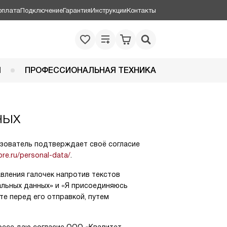
оплата
Подключение
Гарантия
Инструкции
Контакты
Я
ПРОФЕССИОНАЛЬНАЯ ТЕХНИКА
ных
ьзователь подтверждает своё согласие
ore.ru/personal-data/
.
вления галочек напротив текстов
альных данных» и «Я присоединяюсь
те перед его отправкой, путем