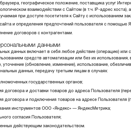
 браузера, географическое положение, поставщика услуг Интерн
нологическом взаимодействии с Сайтом (в т.ч. IP-адрес хоста),
учаемая при доступе посетителя к Сайту с использованием закл
 сайта и определения предпочтений пользователя с помощью 
лнение договоров с контрагентами.
персональными данными
ных данных включает в себя любое действие (операцию) или с
ьзованием средств автоматизации или без их использования, в
е, уточнение (обновление, изменение), использование, обезличи
нальных данных, передачу третьим лицам в случаях:
олномоченных государственных органов;
ия договора и доставки товаров до адреса Пользователя (пере
ия договора и подключения товаров на адресе Пользователя (
ования инструментов ООО «Яндекс» — ЯндексМетрика;
ьного согласия Пользователя;
енных действующим законодательством.