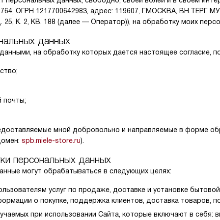
т персональных данных, свободно, своей волей и в своем инт
764, ОГРН 1217700642983, адрес: 119607, Г.МОСКВА, ВН.ТЕР.Г
25, К. 2, КВ. 188 (далее — Оператор)), на обработку моих перс
ональных данных
данными, на обработку которых дается настоящее согласие, 
ство;
 почты;
едоставляемые мной добровольно и направляемые в форме обр
домен:
spb.miele-store.ru
).
тки персональных данных
анные могут обрабатываться в следующих целях:
льзователям услуг по продаже, доставке и установке бытовой
ормации о покупке, поддержка клиентов, доставка товаров, п
лучаемых при использовании Сайта, которые включают в себя: