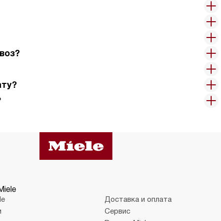
воз?
ату?
?
Miele
le
Доставка и оплата
и
Сервис