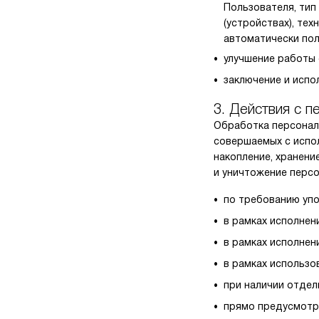
Пользователя, тип
(устройствах), тех
автоматически пол
улучшение работы
заключение и испо
3. Действия с 
Обработка персональ
совершаемых с испол
накопление, хранени
и уничтожение персо
по требованию уп
в рамках исполнен
в рамках исполнен
в рамках использ
при наличии отдел
прямо предусмотр