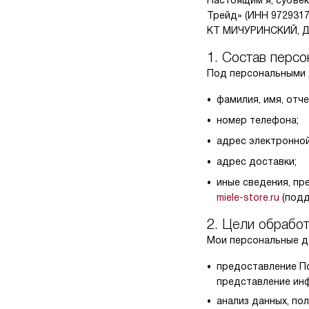
Настоящим я, субъек
Трейд» (ИНН 9729317
КТ МИЧУРИНСКИЙ, Д. 
1. Состав перс
Под персональными 
фамилия, имя, отче
номер телефона;
адрес электронной
адрес доставки;
иные сведения, пр
miele-store.ru
(под
2. Цели обрабо
Мои персональные д
предоставление По
представление инф
анализ данных, по