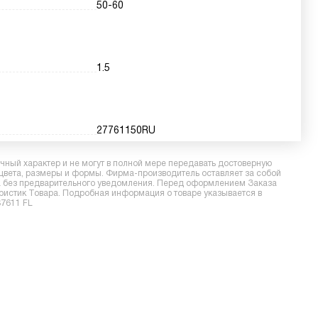
50-60
1.5
27761150RU
ный характер и не могут в полной мере передавать достоверную
 цвета, размеры и формы. Фирма-производитель оставляет за собой
ра без предварительного уведомления. Перед оформлением Заказа
еристик Товара. Подробная информация о товаре указывается в
S7611 FL