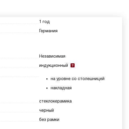
1 год
Германия
Независимая
индукционный
на уровне со столешницей
накладная
стеклокерамика
черный
без рамки