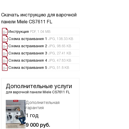
Скачать инструкцию для варочной
панели
Miele CS7611 FL
Инструкция
PDF, 1.04 MB
Схема встраивания 1
JPG, 138.33 KB
Схема встраивания 2
JPG, 98.65 KB
Схема встраивания 3
JPG, 27.41 KB
Схема встраивания 4
JPG, 47.83 KB
Схема встраивания 5
JPG, 51.8 KB
Дополнительные услуги
для варочной панели
Miele CS7611 FL
Дополнительная
гарантия
1 год
9 000
руб.