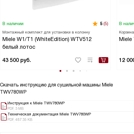
В наличии
В нали
5
(5)
Монтажный комплект для установки в колонну
Корзина
Miele W1/T1 (WhiteEdition) WTV512
Miele
белый лотос
43 500
руб.
12 00
Скачать инструкцию для сушильной машины
Miele
TWV780WP
Инструкция к Miele TWV780WP
PDF, 3 MB
Техническая документация Miele TWV780WP
PDF, 487.35 KB