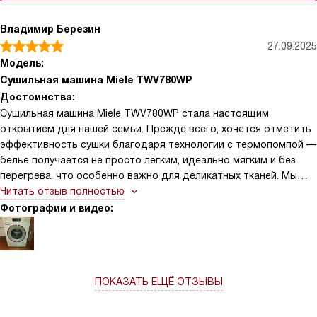
Владимир Березин
27.09.2025
Модель:
Сушильная машина Miele TWV780WP
Достоинства:
Сушильная машина Miele TWV780WP стала настоящим
открытием для нашей семьи. Прежде всего, хочется отметить
эффективность сушки благодаря технологии с термопомпой —
белье получается не просто легким, идеально мягким и без
перегрева, что особенно важно для деликатных тканей. Мы
активно пользуемся разнообразными программами (их целых
Читать отзыв полностью
23!), и каждый из них действительно адаптирует под
Фотографии и видео:
конкретный тип ткани: от джинсов до шерсти и спортивной
одежды. Специально выручает функцию «Быстрая сушка» — за
40 минут можно полностью высушить небольшую загрузку, что
незаменимо в условиях плотной графики. Также впечатляет
ПОКАЗАТЬ ЕЩЁ ОТЗЫВЫ
возможность встраивания под столешницу и установку в
колонну — техника органично вписалась в интерьер нашей
кухни, не занимая лишнего места. Управление реализовано