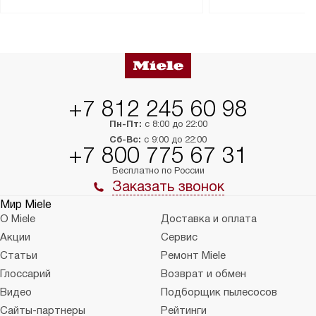
Перед заказом удостоверьтесь, что
коммуникаций, рас
сможете переместить прибор
материалы, навеш
в нужное место, учитывая размеры
и перевешивание д
упаковки или без нее.
выполнения специа
в условиях повыше
тарифы на услуги 
на 30%.
+7 812 245 60 98
Пн-Пт:
с 8:00 до 22:00
Сб-Вс:
с 9:00 до 22:00
+7 800 775 67 31
Бесплатно по России
Заказать звонок
Мир Miele
О Miele
Доставка и оплата
Акции
Сервис
Статьи
Ремонт Miele
Глоссарий
Возврат и обмен
Видео
Подборщик пылесосов
Сайты-партнеры
Рейтинги