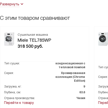
Развернуть
С этим товаром сравнивают
Сушильная машина
Miele TEL785WP
318 500
руб.
Тип сушки:
конденсационная с
тепловой помпой
Тип су
Серия:
Хромированная
коллекция (Chrome
Серия:
Edition)
Загрузка, кг:
9
Загрузк
Глубина, см:
63.6
Глубина
Страна производства:
Чехия
Страна
Перейти к товару
Перей