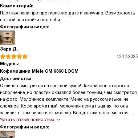
Комментарий:
Плотная пена при противление дате и капучино. Возможность
полной настройки под себя.
Фотографии и видео:
Зара Д.
12.12.2025
Модель:
Кофемашина Miele CM 6360 LOCM
Достоинства:
Отлично смотрится на светлой кухне! Лаконичное сторогое
исполнение, но пластик оказался более тонким, чем смотрится
на фото. Молочник в комплекте. Меню на русском языке, не
сложное. Кофе ароматный, молочная пенка пышная, но она
зависит в том числе и от молока. Все детали легко моются.
Есть автопромывка молочной системы и подогрев чашек. Весь
Читать отзыв полностью
функционал для современного потребителя присутствует
Фотографии и видео:
(управление смартфоном, "умный дом") но пока не опробован.