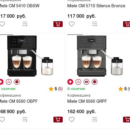
офемашина
Кофемашина
iele CM 5410 OBSW
Miele CM 5710 Silence Bronze
117 000
руб.
117 000
руб.
5
(5)
5
(
 наличии
В наличии
офемашина
Кофемашина
iele CM 6560 OBPF
Miele CM 6560 GRPF
168 900
руб.
162 400
руб.