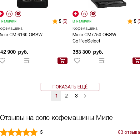
5
(5)
5
(
 наличии
В наличии
офемашина
Кофемашина
iele CM 6160 OBSW
Miele CM7750 OBSW
CoffeeSelect
142 900
руб.
383 300
руб.
ПОКАЗАТЬ ЕЩЁ
1
2
3
Отзывы на соло кофемашины Миле
5
83 отзыва