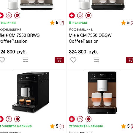
5
(2)
5
(
 наличии
В наличии
офемашина
Кофемашина
iele CM 7550 BRWS
Miele CM 7550 OBSW
offeePassion
CoffeePassion
324 800
руб.
324 800
руб.
5
(1)
5
(
точняйте наличие
Уточняйте наличие