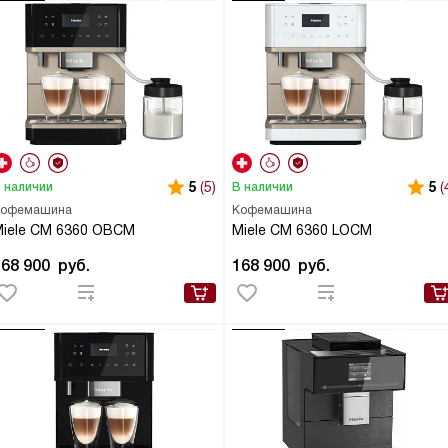
5
(5)
5
(
 наличии
В наличии
офемашина
Кофемашина
iele CM 6360 OBCM
Miele CM 6360 LOCM
168 900
руб.
168 900
руб.