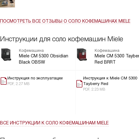
В целом Miele - это всегда отличное качество. Хочется
добавить спустя месяц использования, что кофемашина не
шумная и кофе отличается по вкусу от того, что готовила
ПОСМОТРЕТЬ ВСЕ ОТЗЫВЫ
О СОЛО КОФЕМАШИНАХ MIELE
предыдущая машина другой марки, более эргономичная, уход
занимает мало времени. Полностью оправдала мои ожидания.
Благодарю магазин за качественный товар и удовольствие от
Инструкции для соло кофемашин Miele
использования!
Кофемашина
Кофемашина
Miele CM 5300 Obsidian
Miele CM 5300 Tayber
Black OBSW
Red BRRT
Инструкция по эксплуатации
Инструкция к Miele CM 5300
Tayberry Red
PDF, 2.27 MB
PDF, 2.23 MB
ВСЕ ИНСТРУКЦИИ
К СОЛО КОФЕМАШИНАМ MIELE