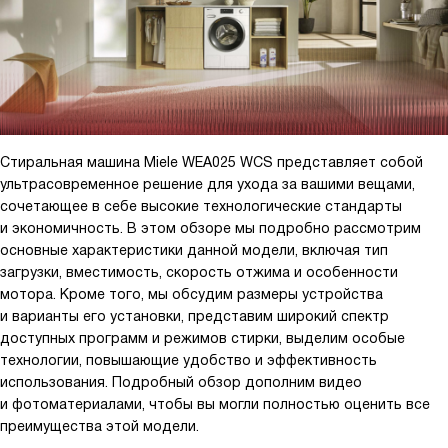
для небольшой квартиры. Особенно радует, что можно
контролировать загрузку и дозировку — заранее знаешь, что
нет перерасхода порошка. Вечером, когда все уставшие, я не
переживаю о шуме или пятнах, техника справляется сама.
Стиральная машина Miele WEA025 WCS представляет собой
ультрасовременное решение для ухода за вашими вещами,
сочетающее в себе высокие технологические стандарты
и экономичность. В этом обзоре мы подробно рассмотрим
основные характеристики данной модели, включая тип
загрузки, вместимость, скорость отжима и особенности
мотора. Кроме того, мы обсудим размеры устройства
и варианты его установки, представим широкий спектр
доступных программ и режимов стирки, выделим особые
технологии, повышающие удобство и эффективность
использования. Подробный обзор дополним видео
и фотоматериалами, чтобы вы могли полностью оценить все
преимущества этой модели.