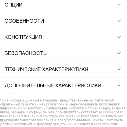
ОПЦИИ
ОСОБЕННОСТИ
КОНСТРУКЦИЯ
БЕЗОПАСНОСТЬ
ТЕХНИЧЕСКИЕ ХАРАКТЕРИСТИКИ
ДОПОЛНИТЕЛЬНЫЕ ХАРАКТЕРИСТИКИ
* Все информационные материалы, представленные на Сайте, носят
справочный характер и не могут в полной мере передавать достоверную
информацию о свойствах, комплектации и характеристиках товара, включая
цвета, размеры и формы. Фирма-производитель оставляет за собой право
на внесение изменений в конструкцию, дизайн и комплектацию товара без
предварительного уведомления. Перед оформлением Заказа Покупатель
должен обратиться к Продавцу для уточнения свойств и характеристик