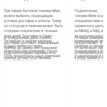
При заказе бытовой техники Miele
Подключение
можно выбрать подходящие
техники Miele осу
условия доставки и оплаты. Товар
специалистами пар
со статусом в наличии может быть
сервисного центра
отгружен покупателю в течение
за МКАД и КАД во
трех дней. Доставка в Санкт-
за дополнительную
В оговоренный день служба
Готовые коммуника
Петербург и другие регионы
коммуникации пре
доставки доставит упакованный
предполагают, в з
осуществляется через
наличие установле
прибор до двери или прихожей.
от категории, нали
транспортную компанию. После
подключения к во
Если необходимо переместить
установленной роз
100% предоплаты наша компания
и канализации в з
прибор до места установки,
к воде, крана и го
доставляет заказ
от категории техн
пожалуйста, предварительно
слива. Стандартна
до представительства
дополнительных ус
уточните это с менеджером.
включает в себя: с
транспортной компании в городе
определяется согл
За данную услугу взимается
транспортировочны
Москва. Пожалуйста, уточняйте
который можно по
дополнительная плата. Важно
разблокировку при
условия доставки у менеджера при
на нашем сайте в 
учитывать, что если размеры
соединение отдель
оформлении заказа.
«Подключение».
прибора не позволяют ему пройти
монтаж техники в 
через дверной проем, сотрудники
на место с проверк
транспортной службы не могут
подключение к су
демонтировать дверцы, ручки или
коммуникациям, пе