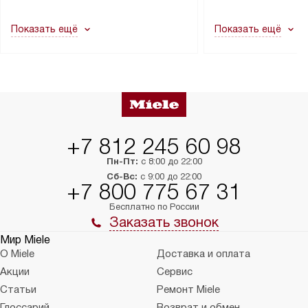
другие выступающие элементы, так
и консультацию по 
как это может привести к отказу
В стандартную уст
Показать ещё
Показать ещё
в гарантийном ремонте в будущем.
не включаются: пр
Перед заказом удостоверьтесь, что
коммуникаций, рас
сможете переместить прибор
материалы, навеш
в нужное место, учитывая размеры
и перевешивание д
упаковки или без нее.
выполнения специа
в условиях повыше
тарифы на услуги 
на 30%.
+7 812 245 60 98
Пн-Пт:
с 8:00 до 22:00
Сб-Вс:
с 9:00 до 22:00
+7 800 775 67 31
Бесплатно по России
Заказать звонок
Мир Miele
О Miele
Доставка и оплата
Акции
Сервис
Статьи
Ремонт Miele
Глоссарий
Возврат и обмен