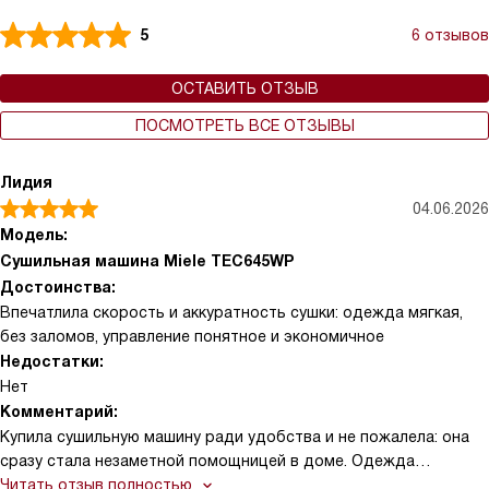
5
6 отзывов
ОСТАВИТЬ ОТЗЫВ
ПОСМОТРЕТЬ ВСЕ ОТЗЫВЫ
Лидия
04.06.2026
Модель:
Сушильная машина Miele TEC645WP
Достоинства:
Впечатлила скорость и аккуратность сушки: одежда мягкая,
без заломов, управление понятное и экономичное
Недостатки:
Нет
Комментарий:
Купила сушильную машину ради удобства и не пожалела: она
сразу стала незаметной помощницей в доме. Одежда
действительно выходит мягкой и аккуратной, вещи не садятся
Читать отзыв полностью