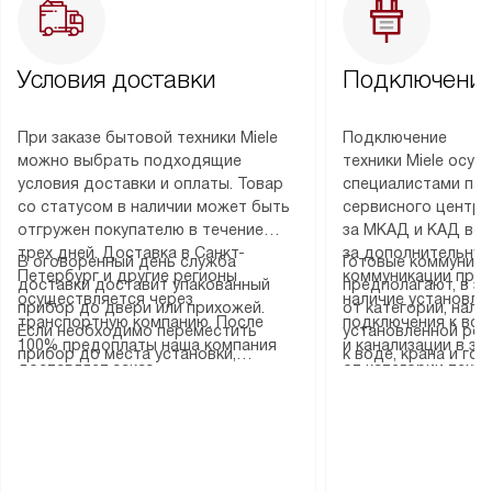
Условия доставки
Подключение
При заказе бытовой техники Miele
Подключение
можно выбрать подходящие
техники Miele осу
условия доставки и оплаты. Товар
специалистами пар
со статусом в наличии может быть
сервисного центра
отгружен покупателю в течение
за МКАД и КАД во
трех дней. Доставка в Санкт-
за дополнительную
В оговоренный день служба
Готовые коммуника
Петербург и другие регионы
коммуникации пре
доставки доставит упакованный
предполагают, в з
осуществляется через
наличие установле
прибор до двери или прихожей.
от категории, нали
транспортную компанию. После
подключения к во
Если необходимо переместить
установленной роз
100% предоплаты наша компания
и канализации в з
прибор до места установки,
к воде, крана и го
доставляет заказ
от категории техн
пожалуйста, предварительно
слива. Стандартна
до представительства
дополнительных ус
уточните это с менеджером.
включает в себя: с
транспортной компании в городе
определяется согл
За данную услугу взимается
транспортировочны
Москва. Пожалуйста, уточняйте
который можно по
дополнительная плата. Важно
разблокировку при
условия доставки у менеджера при
на нашем сайте в 
учитывать, что если размеры
соединение отдель
оформлении заказа.
«Подключение».
прибора не позволяют ему пройти
монтаж техники в 