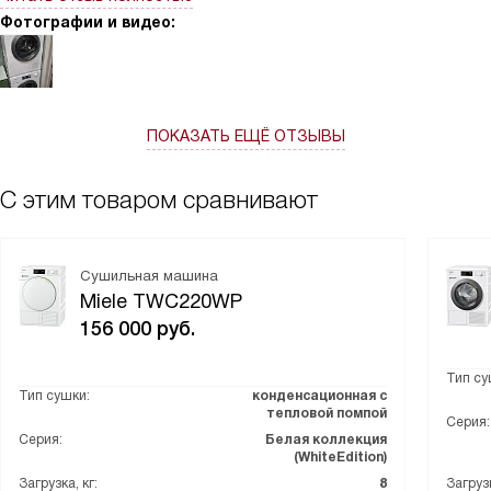
и не теряют форму, что для меня важно. Пользоваться просто
Фотографии и видео:
— интуитивные настройки, не нужно сидеть с инструкцией.
Шум меня почти не беспокоит, можно запускать в вечернее
время, и я спокойно занимаюсь другими делами.
ПОКАЗАТЬ ЕЩЁ ОТЗЫВЫ
С этим товаром сравнивают
Сушильная машина
Miele TWC220WP
156 000
руб.
Тип су
Тип сушки:
конденсационная с
тепловой помпой
Серия:
Серия:
Белая коллекция
(WhiteEdition)
Загрузка, кг:
8
Загрузк