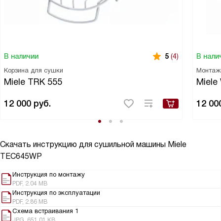
В наличии
В нали
5
(4)
Корзина для сушки
Монтаж
Miele TRK 555
Miele
12 000
руб.
12 00
Скачать инструкцию для сушильной машины
Miele
TEC645WP
Инструкция по монтажу
PDF, 2.04 MB
Инструкция по эксплуатации
PDF, 2.86 MB
Схема встраивания 1
JPG, 651.01 KB