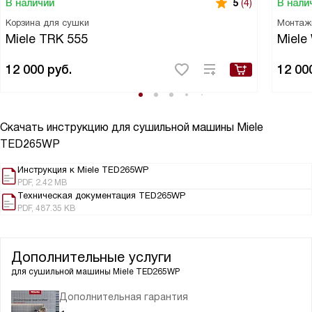
В наличии
В нали
5
(4)
Корзина для сушки
Монтаж
Miele TRK 555
Miele
12 000
руб.
12 00
Скачать инструкцию для сушильной машины
Miele
TED265WP
Инструкция к Miele TED265WP
PDF, 2.42 MB
Техническая документация TED265WP
PDF, 487.35 KB
Дополнительные услуги
для сушильной машины
Miele TED265WP
Дополнительная гарантия