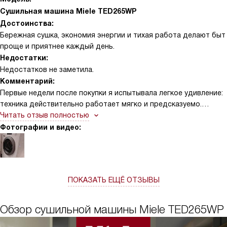
Сушильная машина Miele TED265WP
Достоинства:
Бережная сушка, экономия энергии и тихая работа делают быт
проще и приятнее каждый день.
Недостатки:
Недостатков не заметила.
Комментарий:
Первые недели после покупки я испытывала легкое удивление:
техника действительно работает мягко и предсказуемо.
Однажды вечером понадобилось быстро подготовить платье
Читать отзыв полностью
для встречи на следующий день — я поставила деликатную
Фотографии и видео:
программу, и вещь вышла ровной, без перенагрева. Другой раз
забыла бросить в барабан детский свитер — функция AddLoad
позволила открыть дверцу и добавить забытый предмет, не
растеряв времени и нервы. Мне импонирует идея экономии:
ПОКАЗАТЬ ЕЩЁ ОТЗЫВЫ
видно, что машина не греет чрезмерно и щадит вещи, при этом
белье высыхает хорошо. Шерстяные вещи и тонкие блузки
после сушки сохранили форму, хотя раньше я боялась
Обзор сушильной машины Miele TED265WP
доверять автоматике такие ткани. Капсула для аромата —
приятный бонус; иногда включаю её для постельного белья