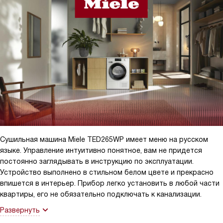
перед гостями — комната получает ненавязчивый запах. Тихая
работа особенно важна: у нас часто приходят поздно, и
возможность запустить сушку ночью без шума — большое
удобство. Отложенный старт и индикатор остаточного
времени помогали планировать утро, чтобы вещи были готовы
точно к выходу. Подсветка барабана и аккуратный графитовый
цвет дверцы делают процесс более приятным — это мелочь,
но она радует.
Сушильная машина Miele TED265WP имеет меню на русском
языке. Управление интуитивно понятное, вам не придется
постоянно заглядывать в инструкцию по эксплуатации.
Устройство выполнено в стильном белом цвете и прекрасно
впишется в интерьер. Прибор легко установить в любой части
квартиры, его не обязательно подключать к канализации.
Развернуть