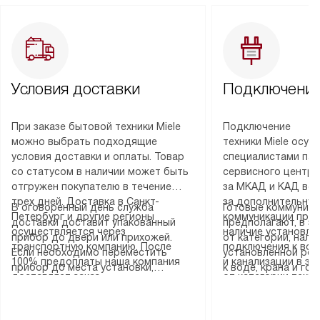
Условия доставки
Подключение
При заказе бытовой техники Miele
Подключение
можно выбрать подходящие
техники Miele осу
условия доставки и оплаты. Товар
специалистами пар
со статусом в наличии может быть
сервисного центра
отгружен покупателю в течение
за МКАД и КАД во
трех дней. Доставка в Санкт-
за дополнительную
В оговоренный день служба
Готовые коммуника
Петербург и другие регионы
коммуникации пре
доставки доставит упакованный
предполагают, в з
осуществляется через
наличие установле
прибор до двери или прихожей.
от категории, нали
транспортную компанию. После
подключения к во
Если необходимо переместить
установленной роз
100% предоплаты наша компания
и канализации в з
прибор до места установки,
к воде, крана и го
доставляет заказ
от категории техн
пожалуйста, предварительно
слива. Стандартна
до представительства
дополнительных ус
уточните это с менеджером.
включает в себя: с
транспортной компании в городе
определяется согл
За данную услугу взимается
транспортировочны