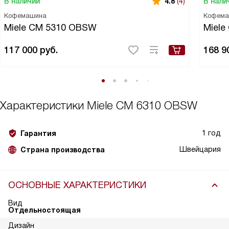
В наличии
В нали
4.8
(4)
Кофемашина
Кофема
Miele CM 5310 OBSW
Miele
117 000
руб.
168 9
Характеристики
Miele CM 6310 OBSW
1 год
Гарантия
Швейцария
Страна производства
ОСНОВНЫЕ ХАРАКТЕРИСТИКИ
Вид
Отдельностоящая
Дизайн