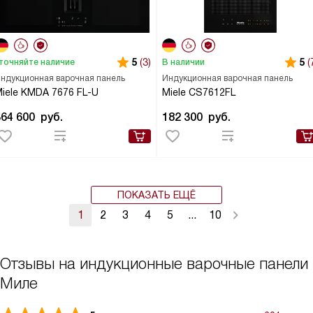
5
(3)
5
(
точняйте наличие
В наличии
ндукционная варочная панель
Индукционная варочная панель
iele KMDA 7676 FL-U
Miele CS7612FL
364 600
руб.
182 300
руб.
ПОКАЗАТЬ ЕЩЁ
1
2
3
4
5
...
10
Отзывы на индукционные варочные панели
Миле