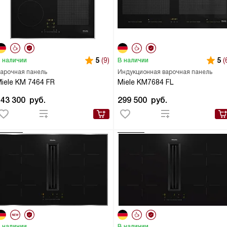
5
(9)
5
(
 наличии
В наличии
арочная панель
Индукционная варочная панель
iele KM 7464 FR
Miele KM7684 FL
143 300
руб.
299 500
руб.
 наличии
В наличии