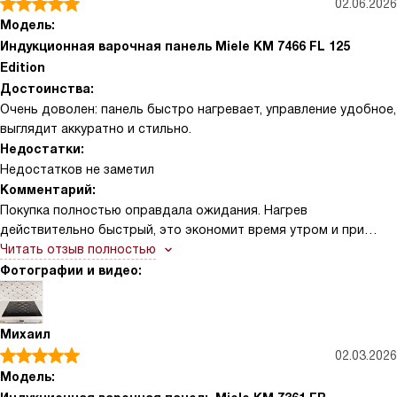
02.06.2026
быстро выбрать ступень мощности и переключиться на
Модель:
Stop&Go, если надо на минуту отойти — всё переходит в
Индукционная варочная панель Miele KM 7466 FL 125
сохранённый режим, а потом продолжает с теми же
Edition
настройками
Достоинства:
Очень доволен: панель быстро нагревает, управление удобное,
выглядит аккуратно и стильно.
Недостатки:
Недостатков не заметил
Комментарий:
Покупка полностью оправдала ожидания. Нагрев
действительно быстрый, это экономит время утром и при
скором ужине. Сенсорные элементы ComfortSelect отзывчивы:
Читать отзыв полностью
управление понятное, регулировка мощностей плавная,
Фотографии и видео:
промахнуться сложно. Режим Stop&Go выручает, когда надо
срочно отойти — всё ставится на паузу и возвращается в те
же настройки. Две расширяемые зоны удобны для большой
Михаил
посуды, а функция удержания тепла экономит газ/
02.03.2026
электричество и сохраняет блюдо в нужной температуре без
Модель:
пересыхания. Таймер точный, звуковые оповещения