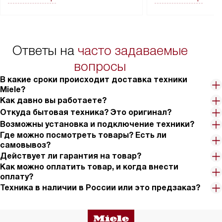
Перед заказом удостоверьтесь, что
коммуникаций, рас
сможете переместить прибор
материалы, навеш
в нужное место, учитывая размеры
и перевешивание д
упаковки или без нее.
выполнения специа
Ответы на
часто задаваемые
в условиях повыше
тарифы на услуги 
вопросы
на 30%.
В какие сроки происходит доставка техники
Miele?
Как давно вы работаете?
Откуда бытовая техника? Это оригинал?
Возможны установка и подключение техники?
Где можно посмотреть товары? Есть ли
самовывоз?
Действует ли гарантия на товар?
Как можно оплатить товар, и когда внести
оплату?
Техника в наличии в России или это предзаказ?