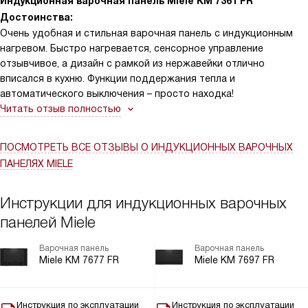
Индукционная варочная панель Miele KM 7361 FR
информативны, можно настроить громкость под себя.
Достоинства:
Индикаторы остаточного тепла и автоматическое отключение
Очень удобная и стильная варочная панель с индукционным
повышают спокойствие при готовке. Внешний вид без рамки и
нагревом. Быстро нагревается, сенсорное управление
чёрное стекло смотрятся сдержанно и аккуратно,
отзывчивое, а дизайн с рамкой из нержавейки отлично
поверхность легко чистится мягкой тряпкой — следы от
вписался в кухню. Функции поддержания тепла и
приготовления не остаются. Встроенный вентилятор работает
автоматического выключения – просто находка!
тихо, защита от перегрева и блокировка запуска добавляют
Читать отзыв полностью
уверенности, особенно если дома дети или много суеты.
Готовить стало быстрее и спокойнее: паста закипает заметно
быстрее, стейки получают равномерную корочку при
ПОСМОТРЕТЬ ВСЕ ОТЗЫВЫ
О ИНДУКЦИОННЫХ ВАРОЧНЫХ
усиленном режиме, соусы не пригорают на низкой мощности. В
ПАНЕЛЯХ MIELE
целом техника даёт предсказуемый результат и не создаёт
лишних хлопот по уходу. Рекомендую тем, кто ценит скорость,
Инструкции для индукционных варочных
простоту управления и аккуратный внешний вид на кухне.
панелей Miele
Варочная панель
Варочная панель
Miele KM 7677 FR
Miele KM 7697 FR
Инструкция по эксплуатации
Инструкция по эксплуатации