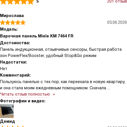
5
201 отзыв
Мирослава
03.06.2026
Модель:
Варочная панель Miele KM 7464 FR
Достоинства:
Панель индукционная, отзывчивые сенсоры, быстрая работа
зон PowerFlex/Booster, удобный Stop&Go режим
Недостатки:
Нет
Комментарий:
Пользуюсь панелью с тех пор, как переехала в новую квартиру,
и она стала моим ежедневным помощником. Сначала
удивилась, насколько мгновенно греются конфорки — чайник
Читать отзыв полностью
закипает почти без ожидания, а большая сковорода для
Фотографии и видео:
семейных ужинов равномерно прогревается благодаря зоне
PowerFlex. Это реально экономит время утром, когда собираю
детей в школу и нужно и завтрак сделать, и обед подготовить.
Демид
Управление сенсорное и понятное. Мне нравится, что можно