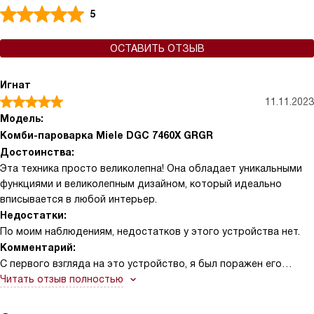
5
ОСТАВИТЬ ОТЗЫВ
Игнат
11.11.2023
Модель:
Комби-пароварка Miele DGC 7460X GRGR
Достоинства:
Эта техника просто великолепна! Она обладает уникальными
функциями и великолепным дизайном, который идеально
вписывается в любой интерьер.
Недостатки:
По моим наблюдениям, недостатков у этого устройства нет.
Комментарий:
С первого взгляда на это устройство, я был поражен его
элегантным и современным дизайном. Когда я начал его
Читать отзыв полностью
использовать, я был приятно удивлен его функциональностью
и эффективностью. Оно имеет множество удобных функций,