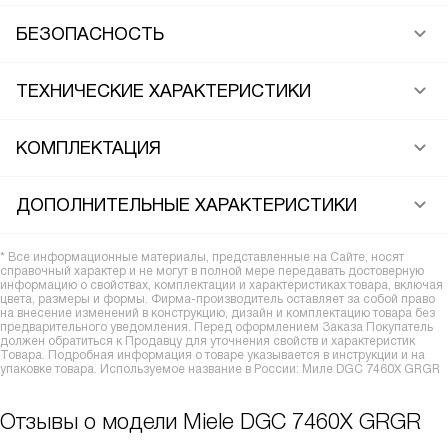
БЕЗОПАСНОСТЬ
ТЕХНИЧЕСКИЕ ХАРАКТЕРИСТИКИ
КОМПЛЕКТАЦИЯ
ДОПОЛНИТЕЛЬНЫЕ ХАРАКТЕРИСТИКИ
* Все информационные материалы, представленные на Сайте, носят
справочный характер и не могут в полной мере передавать достоверную
информацию о свойствах, комплектации и характеристиках товара, включая
цвета, размеры и формы. Фирма-производитель оставляет за собой право
на внесение изменений в конструкцию, дизайн и комплектацию товара без
предварительного уведомления. Перед оформлением Заказа Покупатель
должен обратиться к Продавцу для уточнения свойств и характеристик
Товара. Подробная информация о товаре указывается в инструкции и на
упаковке товара. Используемое название в России: Миле DGC 7460X GRGR
Отзывы о модели Miele DGC 7460X GRGR