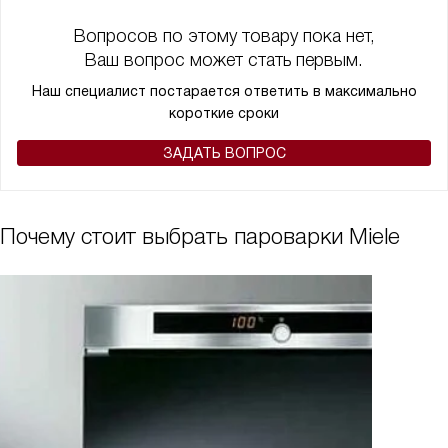
В общем, я очень доволен этим устройством. Оно не только
выглядит стильно, но и обладает всеми необходимыми
Вопросов по этому товару пока нет,
функциями для приготовления вкусной и здоровой еды. Это
Ваш вопрос может стать первым.
устройство стало незаменимым помощником на моей кухне!
Наш специалист постарается ответить в максимально
короткие сроки
ЗАДАТЬ ВОПРОС
Почему стоит выбрать пароварки Miele