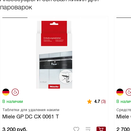
пароварок
В наличии
В нали
4.7
(3)
Таблетки для удаления накипи
Средств
Miele GP DC CX 0061 T
Miele
3 200
руб.
2 700