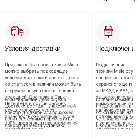
Условия доставки
Подключение
При заказе бытовой техники Miele
Подключение
можно выбрать подходящие
техники Miele осу
условия доставки и оплаты. Товар
специалистами пар
со статусом в наличии может быть
сервисного центра
отгружен покупателю в течение
за МКАД и КАД во
трех дней. Доставка в Санкт-
за дополнительную
В оговоренный день служба
Готовые коммуника
Петербург и другие регионы
коммуникации пре
доставки доставит упакованный
предполагают, в з
осуществляется через
наличие установле
прибор до двери или прихожей.
от категории, нали
транспортную компанию. После
подключения к во
Если необходимо переместить
установленной роз
100% предоплаты наша компания
и канализации в з
прибор до места установки,
к воде, крана и го
доставляет заказ
от категории техн
пожалуйста, предварительно
слива. Стандартна
до представительства
дополнительных ус