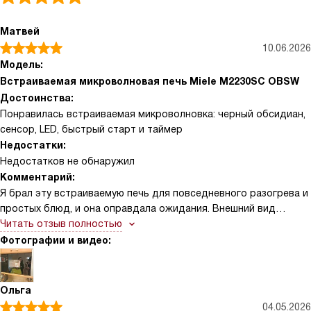
Матвей
10.06.2026
Модель:
Встраиваемая микроволновая печь Miele M2230SC OBSW
Достоинства:
Понравилась встраиваемая микроволновка: черный обсидиан,
сенсор, LED, быстрый старт и таймер
Недостатки:
Недостатков не обнаружил
Комментарий:
Я брал эту встраиваемую печь для повседневного разогрева и
простых блюд, и она оправдала ожидания. Внешний вид
строгий и сдержанный, дверца аккуратно садится в нишу,
Читать отзыв полностью
боковая панель управления оказалась удобной — палец не
Фотографии и видео:
промахивается даже с мокрыми руками. Сенсорный набор
кнопок понятен на ощупь, семисегментный дисплей четко
показывает время, а LED-подсветка помогает контролировать
Ольга
процесс готовки. Внутренняя камера из нержавеющей стали не
04.05.2026