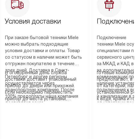
Условия доставки
Подключение
При заказе бытовой техники Miele
Подключение
можно выбрать подходящие
техники Miele осу
условия доставки и оплаты. Товар
специалистами пар
со статусом в наличии может быть
сервисного центра
отгружен покупателю в течение
за МКАД и КАД во
трех дней. Доставка в Санкт-
за дополнительную
В оговоренный день служба
Готовые коммуника
Петербург и другие регионы
коммуникации пре
доставки доставит упакованный
предполагают, в з
осуществляется через
наличие установле
прибор до двери или прихожей.
от категории, нали
транспортную компанию. После
подключения к во
Если необходимо переместить
установленной роз
100% предоплаты наша компания
и канализации в з
прибор до места установки,
к воде, крана и го
доставляет заказ
от категории техн
пожалуйста, предварительно
слива. Стандартна
до представительства
дополнительных ус
уточните это с менеджером.
включает в себя: с
транспортной компании в городе
определяется согл
За данную услугу взимается
транспортировочны
Москва. Пожалуйста, уточняйте
который можно по
дополнительная плата. Важно
разблокировку при
условия доставки у менеджера при
на нашем сайте в 
учитывать, что если размеры
соединение отдель
оформлении заказа.
«Подключение».
прибора не позволяют ему пройти
монтаж техники в 