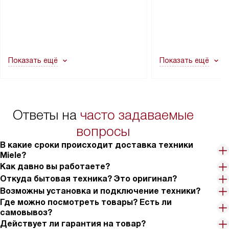
через дверной проем, сотрудники
на место с проверк
транспортной службы не могут
подключение к су
демонтировать дверцы, ручки или
коммуникациям, пе
другие выступающие элементы, так
и консультацию по 
как это может привести к отказу
В стандартную уст
Показать ещё
Показать ещё
в гарантийном ремонте в будущем.
не включаются: пр
Перед заказом удостоверьтесь, что
коммуникаций, рас
сможете переместить прибор
материалы, навеш
в нужное место, учитывая размеры
и перевешивание д
упаковки или без нее.
выполнения специа
Ответы на
часто задаваемые
в условиях повыше
тарифы на услуги 
вопросы
на 30%.
В какие сроки происходит доставка техники
Miele?
Как давно вы работаете?
Откуда бытовая техника? Это оригинал?
Возможны установка и подключение техники?
Где можно посмотреть товары? Есть ли
самовывоз?
Действует ли гарантия на товар?