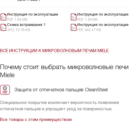
SoftClose оказалось важным плюсом: можно аккуратно
закрывать прибор вечером, не мешая домочадцам. Также
Инструкция по эксплуатации
Инструкция по эксплуатации
успокаивает наличие блокировки от случайного запуска —
PDF, 1.64 MB
PDF, 1.69 MB
теперь не боюсь, что дети нажмут кнопки. Подсветка внутри
Схема встраивания 1
Инструкция по эксплуатации
позволяет быстро проверить готовность, а решётка и
JPG, 72.78 KB
PDF, 645.47 KB
противень Гурмэ пригодились для разнообразных блюд. В
общем, я довольна покупкой: техника надёжно справляется с
повседневными задачами и делает готовку проще.
ВСЕ ИНСТРУКЦИИ
К МИКРОВОЛНОВЫМ ПЕЧАМ MIELE
Почему стоит выбрать микроволновые печи
Miele
Защита от отпечатков пальцев CleanSteel
Специальное покрытие исключает вероятность появления
отпечатков пальцев и упрощает уход за поверхностью.
Все товары с этим преимуществом