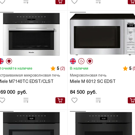
5
(2)
5
(
точняйте наличие
В наличии
страиваемая микроволновая печь
Микроволновая печь
Miele M7140TC EDST/CLST
Miele M 6012 SC EDST
169 000
руб.
84 500
руб.