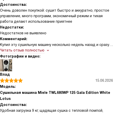
работает к нужному часу. Внутренний фильтр и контейнер для
Достоинства:
воды легко чистить, накопления минимальны. Машина почти не
Очень доволен покупкой: сушит быстро и аккуратно, простое
шумит, это важно для квартиры.
управление, много программ, экономичный режим и тихая
работа делают использование приятнее
Недостатки:
Недостатков не выявлено
Комментарий:
Купил эту сушильную машину несколько недель назад и сразу
заметил, как облегчилась рутина по уходу за одеждой.
Читать отзыв полностью
Управление понятное и логичное, панели не нужно долго
Фотографии и видео:
изучать — выбираешь программу по типу ткани и степени
влажности, а датчики сами отключают процесс, когда уровень
готовности достигнут. Барабан вместительный, вещи не
Влад
мнутся и после стирки остаются мягкими, что сильно
15.06.2026
сократило время глажки. Особенно понравились бережные
Модель:
режимы для деликатных тканей и спецпрограммы для
Сушильная машина Miele TWL680WP 125 Gala Edition White
спортивной одежды и обуви — всё выходит сухим, но без
Lotus
усадки и потертостей.
Достоинства:
Удобная загрузка 9 кг, щадящая сушка с тепловой помпой,