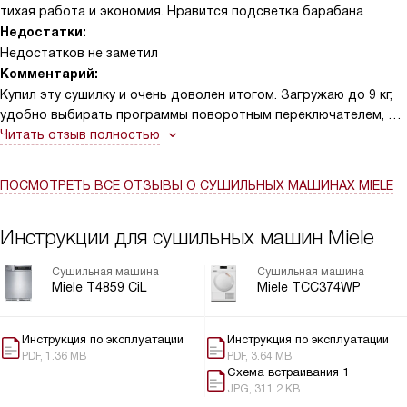
тихая работа и экономия. Нравится подсветка барабана
Недостатки:
Недостатков не заметил
Комментарий:
Купил эту сушилку и очень доволен итогом. Загружаю до 9 кг,
удобно выбирать программы поворотным переключателем, а
настройки вижу на дисплее ComfortSensor. Тепловая помпа и
Читать отзыв полностью
технология PerfectDry бережно сушат вещи, вещи не
усаживаются и сохнут равномерно. Функция AddLoad
ПОСМОТРЕТЬ ВСЕ ОТЗЫВЫ
О СУШИЛЬНЫХ МАШИНАХ MIELE
позволила добавить забытые майки, отложенный старт на 1–24
ч экономит время. Подсветка барабана, реверс, система
Инструкции для сушильных машин Miele
FragranceDos с двумя капсулами — мелочи, но приятные.
Режимы HygieneDry и обработка паром сделали пуховик и
Сушильная машина
Сушильная машина
рубашки свежими. Тишина работы, мотор ProfiEco и
Miele T4859 CiL
Miele TCC374WP
SilenceDrum заметно комфортнее. Контейнер для конденсата и
встроенный отвод очень практичны. Перенавешивание двери
простое, установка гибкая.
Инструкция по эксплуатации
Инструкция по эксплуатации
PDF, 1.36 MB
PDF, 3.64 MB
Схема встраивания 1
JPG, 311.2 KB