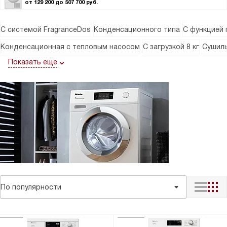
от 129 200 до 507 700 руб.
C cистемой FragranceDos
Конденсационного типа
С функцией 
Конденсационная с тепловым насосом
С загрузкой 8 кг
Сушил
Показать еще
По популярности