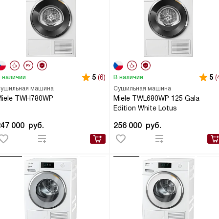
5
(6)
5
(
 наличии
В наличии
ушильная машина
Сушильная машина
Miele TWH780WP
Miele TWL680WP 125 Gala
Edition White Lotus
247 000
руб.
256 000
руб.