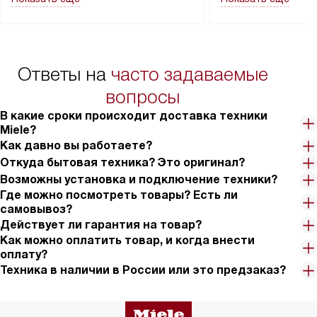
в гарантийном ремонте в будущем.
не включаются: пр
Перед заказом удостоверьтесь, что
коммуникаций, рас
сможете переместить прибор
материалы, навеш
в нужное место, учитывая размеры
и перевешивание д
упаковки или без нее.
выполнения специа
Ответы на
часто задаваемые
в условиях повыше
тарифы на услуги 
вопросы
на 30%.
В какие сроки происходит доставка техники
Miele?
Как давно вы работаете?
Откуда бытовая техника? Это оригинал?
Возможны установка и подключение техники?
Где можно посмотреть товары? Есть ли
самовывоз?
Действует ли гарантия на товар?
Как можно оплатить товар, и когда внести
оплату?
Техника в наличии в России или это предзаказ?