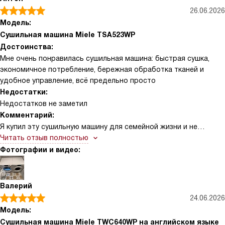
26.06.2026
Модель:
Сушильная машина Miele TSA523WP
Достоинства:
Мне очень понравилась сушильная машина: быстрая сушка,
экономичное потребление, бережная обработка тканей и
удобное управление, всё предельно просто
Недостатки:
Недостатков не заметил
Комментарий:
Я купил эту сушильную машину для семейной жизни и не
пожалел. Сначала меня привлек компактный дизайн и понятная
Читать отзыв полностью
панель управления. После нескольких недель использования
Фотографии и видео:
отмечаю экономичное потребление энергии и гибкие
программы: от интенсивной быстрой сушки до щадящей
обработки деликатных тканей. Сенсор определяет влажность
Валерий
и автоматически подбирает время, что избавляет меня от
24.06.2026
догадок и экономит электричество. Очень нравится функция
Модель:
отложенного старта — ставлю стирку ночью, а сушилка
Сушильная машина Miele TWC640WP на английском языке