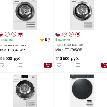
5
(6)
В наличии
 наличии
Сушильная машина
ушильная машина
Miele TEH795WP
iele TEC645WP
195 000
руб.
240 500
руб.