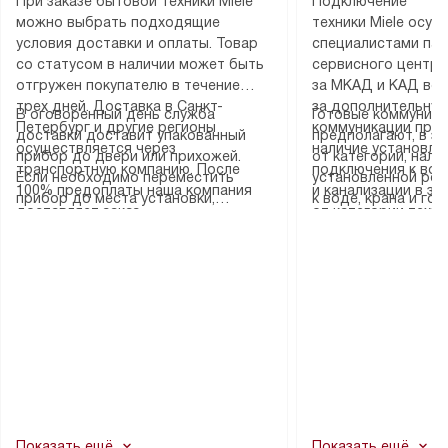
При заказе бытовой техники Miele
Подключение
можно выбрать подходящие
техники Miele осу
условия доставки и оплаты. Товар
специалистами пар
со статусом в наличии может быть
сервисного центра
отгружен покупателю в течение
за МКАД и КАД во
трех дней. Доставка в Санкт-
за дополнительную
В оговоренный день служба
Готовые коммуника
Петербург и другие регионы
коммуникации пре
доставки доставит упакованный
предполагают, в з
осуществляется через
наличие установле
прибор до двери или прихожей.
от категории, нали
транспортную компанию. После
подключения к во
Если необходимо переместить
установленной роз
100% предоплаты наша компания
и канализации в з
прибор до места установки,
к воде, крана и го
доставляет заказ
от категории техн
пожалуйста, предварительно
слива. Стандартна
до представительства
дополнительных ус
уточните это с менеджером.
включает в себя: с
транспортной компании в городе
определяется согл
За данную услугу взимается
транспортировочны
Москва. Пожалуйста, уточняйте
который можно по
дополнительная плата. Важно
разблокировку при
условия доставки у менеджера при
на нашем сайте в 
учитывать, что если размеры
соединение отдель
оформлении заказа.
«Подключение».
прибора не позволяют ему пройти
монтаж техники в 
через дверной проем, сотрудники
на место с проверк
транспортной службы не могут
подключение к су
демонтировать дверцы, ручки или
коммуникациям, пе
другие выступающие элементы, так
и консультацию по 
как это может привести к отказу
В стандартную уст
Показать ещё
Показать ещё