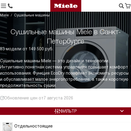
Miele
Сушильные машины
Сушильные машины Miele в Санкт-
Петербурге
83 модели от 149 500 руб.
Сушильные машины Miele — это дизайн и технологии.
Интуитивно понятная система управления повышает комфорт
использования. Функция EcoDry позволяет экономить ресурсы
и обуславливает малое энергопотребление, а также короткую
продолжительность сушки.
Обновление цен от
7 августа 2026
ФИЛЬТР
Отдельностоящие