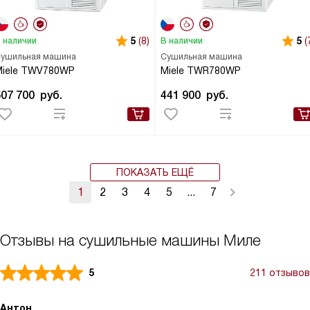
5
(8)
5
(
 наличии
В наличии
ушильная машина
Сушильная машина
Miele TWV780WP
Miele TWR780WP
507 700
руб.
441 900
руб.
ПОКАЗАТЬ ЕЩЁ
1
2
3
4
5
...
7
Отзывы на сушильные машины Миле
5
211 отзывов
Антон