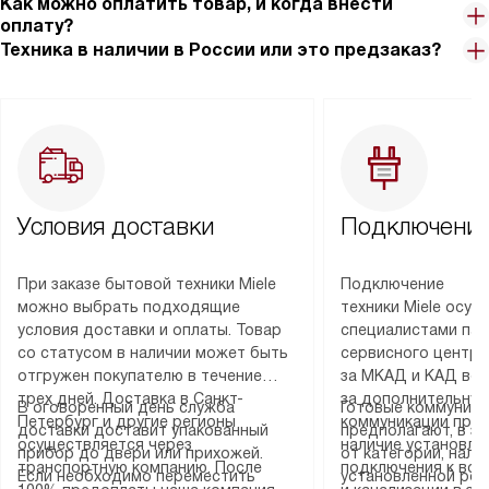
Как можно оплатить товар, и когда внести
оплату?
Техника в наличии в России или это предзаказ?
Условия доставки
Подключение
При заказе бытовой техники Miele
Подключение
можно выбрать подходящие
техники Miele осу
условия доставки и оплаты. Товар
специалистами пар
со статусом в наличии может быть
сервисного центра
отгружен покупателю в течение
за МКАД и КАД во
трех дней. Доставка в Санкт-
за дополнительную
В оговоренный день служба
Готовые коммуника
Петербург и другие регионы
коммуникации пре
доставки доставит упакованный
предполагают, в з
осуществляется через
наличие установле
прибор до двери или прихожей.
от категории, нали
транспортную компанию. После
подключения к во
Если необходимо переместить
установленной роз