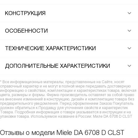
КОНСТРУКЦИЯ
ОСОБЕННОСТИ
ТЕХНИЧЕСКИЕ ХАРАКТЕРИСТИКИ
ДОПОЛНИТЕЛЬНЫЕ ХАРАКТЕРИСТИКИ
* Все информационные материалы, представленные на Сайте, носят
справочный характер и не могут в полной мере передавать достоверную
информацию о свойствах, комплектации и характеристиках товара, включая
цвета, размеры и формы. Фирма-производитель оставляет за собой право
на внесение изменений в конструкцию, дизайн и комплектацию товара без
предварительного уведомления. Перед оформлением Заказа Покупатель
должен обратиться к Продавцу для уточнения свойств и характеристик
Товара. Подробная информация о товаре указывается в инструкции и на
упаковке товара. Используемое название в России: Миле DA 6708 D CLST
Отзывы о модели Miele DA 6708 D CLST