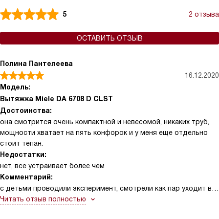
5
2 отзыва
ОСТАВИТЬ ОТЗЫВ
Полина Пантелеева
16.12.2020
Модель:
Вытяжка Miele DA 6708 D CLST
Достоинства:
она смотрится очень компактной и невесомой, никаких труб,
мощности хватает на пять конфорок и у меня еще отдельно
стоит тепан.
Недостатки:
нет, все устраивает более чем
Комментарий:
с детьми проводили эксперимент, смотрели как пар уходит в
вытяжку. Тут самое главнео правильно расположить, в
Читать отзыв полностью
интсрукции написано, как надо, тогда все будет идеально.