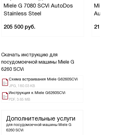
Miele G 7080 SCVi AutoDos
Miele G 7085 SC
Stainless Steel
AutoDos Stainle
205 500
руб.
211 400
руб.
Скачать инструкцию для
посудомоечной машины
Miele G
6260 SCVi
Схема встраивания Miele G6260SCVi
JPG, 180.03 KB
Инструкция к Miele G6260SCVi
PDF, 3.65 MB
Дополнительные услуги
для посудомоечной машины
Miele G
6260 SCVi