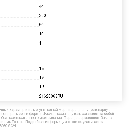
44
220
50
10
1
1.5
1.5
1.7
21626062RU
ный характер и не могут в полной мере передавать достоверную
 цвета, размеры и формы. Фирма-производитель оставляет за собой
ра без предварительного уведомления. Перед оформлением Заказа
еристик Товара. Подробная информация о товаре указывается в
6260 SCVi