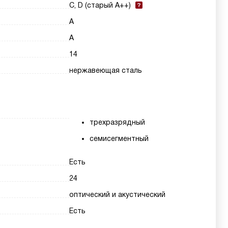
C, D (старый A++)
A
A
14
нержавеющая сталь
трехразрядный
семисегментный
Есть
24
оптический и акустический
Есть