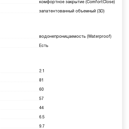
комфортное закрытие (ComfortClose)
запатентованный объемный (3D)
водонепроницаемость (Waterproof)
Есть
2.1
81
60
57
44
6.5
9.7