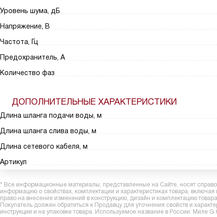
Уровень шума, дБ
Напряжение, В
Частота, Гц
Предохранитель, А
Количество фаз
ДОПОЛНИТЕЛЬНЫЕ ХАРАКТЕРИСТИКИ
Длина шланга подачи воды, м
Длина шланга слива воды, м
Длина сетевого кабеля, м
Артикул
* Все информационные материалы, представленные на Сайте, носят справоч
информацию о свойствах, комплектации и характеристиках товара, включая
право на внесение изменений в конструкцию, дизайн и комплектацию това
Покупатель должен обратиться к Продавцу для уточнения свойств и характ
инструкции и на упаковке товара. Используемое название в России: Миле G 