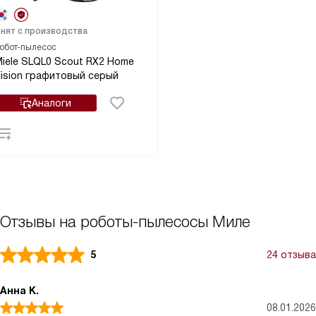
нят с производства
обот-пылесос
iele SLQL0 Scout RX2 Home
ision графитовый серый
Аналоги
Отзывы на роботы-пылесосы Миле
5
24 отзыва
Анна К.
08.01.2026