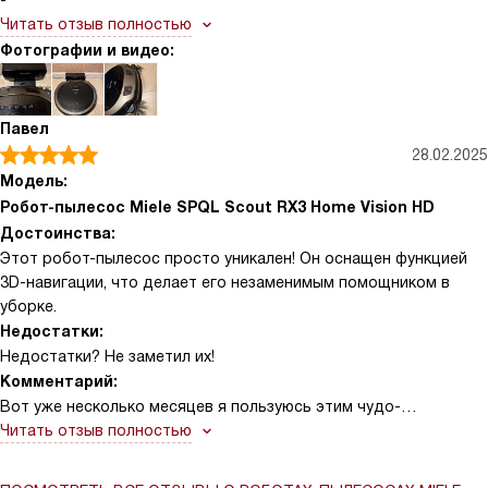
-
Читать отзыв полностью
Фотографии и видео:
Павел
28.02.2025
Модель:
Робот-пылесос Miele SPQL Scout RX3 Home Vision HD
Достоинства:
Этот робот-пылесос просто уникален! Он оснащен функцией
3D-навигации, что делает его незаменимым помощником в
уборке.
Недостатки:
Недостатки? Не заметил их!
Комментарий:
Вот уже несколько месяцев я пользуюсь этим чудо-
устройством, и каждый раз удивляюсь его функциональности!
Читать отзыв полностью
Это просто невероятно, как он умеет обходить препятствия,
даже самые маленькие. Да и вообще, он такой умный!