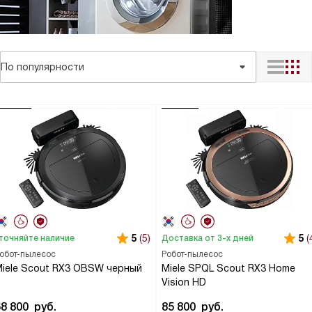
По популярности
5
(5)
5
(
точняйте наличие
Доставка от 3-х дней
обот-пылесос
Робот-пылесос
iele Scout RX3 OBSW черный
Miele SPQL Scout RX3 Home
Vision HD
68 800
руб.
85 800
руб.