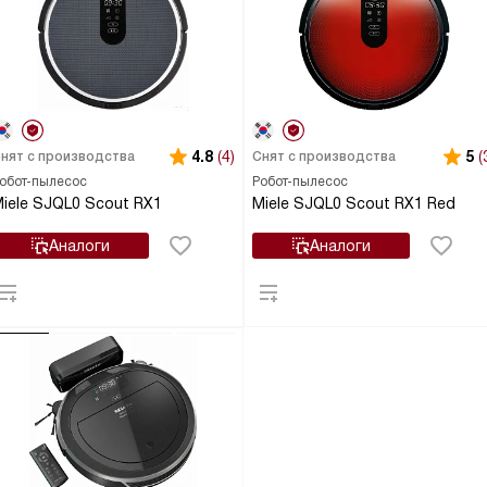
4.8
(4)
5
(
нят с производства
Снят с производства
обот-пылесос
Робот-пылесос
iele SJQL0 Scout RX1
Miele SJQL0 Scout RX1 Red
Аналоги
Аналоги