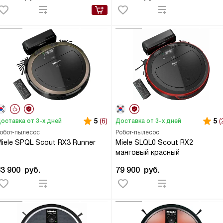
5
(6)
5
(
оставка от 3-х дней
Доставка от 3-х дней
обот-пылесос
Робот-пылесос
iele SPQL Scout RX3 Runner
Miele SLQL0 Scout RX2
манговый красный
83 900
руб.
79 900
руб.