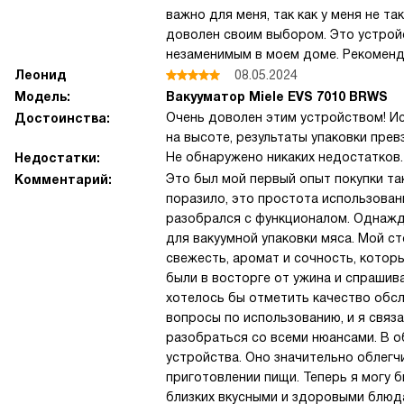
важно для меня, так как у меня не т
доволен своим выбором. Это устрой
незаменимым в моем доме. Рекоменду
Леонид
08.05.2024
Модель:
Вакууматор Miele EVS 7010 BRWS
Очень доволен этим устройством! И
Достоинства:
на высоте, результаты упаковки пре
Не обнаружено никаких недостатков.
Недостатки:
Это был мой первый опыт покупки так
Комментарий:
поразило, это простота использован
разобрался с функционалом. Однажд
для вакуумной упаковки мяса. Мой с
свежесть, аромат и сочность, котор
были в восторге от ужина и спрашива
хотелось бы отметить качество обсл
вопросы по использованию, и я связ
разобраться со всеми нюансами. В об
устройства. Оно значительно облегч
приготовлении пищи. Теперь я могу 
близких вкусными и здоровыми блюд