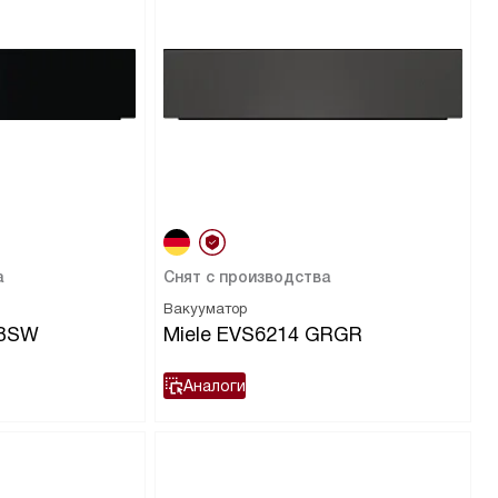
а
Снят с производства
Вакууматор
OBSW
Miele EVS6214 GRGR
Аналоги