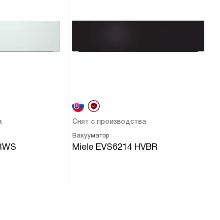
а
Снят с производства
Вакууматор
BRWS
Miele EVS6214 HVBR