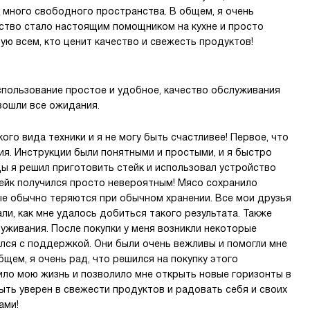
ак много свободного пространства. В общем, я очень
ство стало настоящим помощником на кухне и просто
ю всем, кто ценит качество и свежесть продуктов!
спользование простое и удобное, качество обслуживания
взошли все ожидания.
ого вида техники и я не могу быть счастливее! Первое, что
ия. Инструкции были понятными и простыми, и я быстро
ы я решил приготовить стейк и использовал устройство
тейк получился просто невероятным! Мясо сохранило
ые обычно теряются при обычном хранении. Все мои друзья
ли, как мне удалось добиться такого результата. Также
уживания. После покупки у меня возникли некоторые
ался с поддержкой. Они были очень вежливы и помогли мне
щем, я очень рад, что решился на покупку этого
ило мою жизнь и позволило мне открыть новые горизонты в
быть уверен в свежести продуктов и радовать себя и своих
ами!