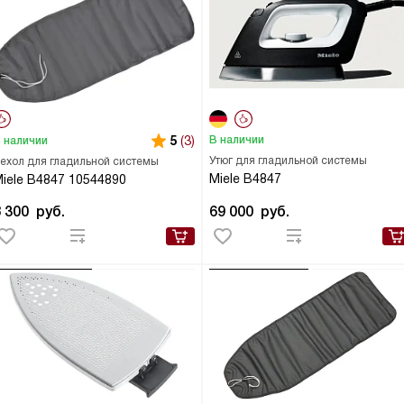
5
(3)
В наличии
 наличии
Утюг для гладильной системы
ехол для гладильной системы
Miele B4847
iele B4847 10544890
8 300
руб.
69 000
руб.