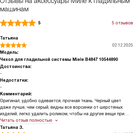
Отзывы на аксессуары Миле к гладильным
машинам
5
5 отзывов
Татьяна
02.12.2025
Модель:
Чехол для гладильной системы Miele B4847 10544890
Достоинства:
-
Недостатки:
-
Комментарий:
Оригинал, удобно одевается, прочная ткань. Черный цвет
даже лучше, чем серый, видны все ворсинки от шерстяных
изделий, легко удалить роликом, чтобы на другие вещи при
глажке не прилипали.
Читать отзыв полностью
Татьяна З.