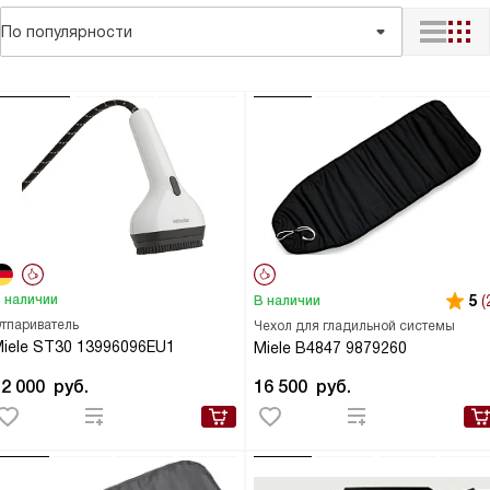
По популярности
 наличии
5
(
В наличии
тпариватель
Чехол для гладильной системы
iele ST30 13996096EU1
Miele B4847 9879260
42 000
руб.
16 500
руб.