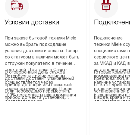
Условия доставки
Подключение
При заказе бытовой техники Miele
Подключение
можно выбрать подходящие
техники Miele осу
условия доставки и оплаты. Товар
специалистами пар
со статусом в наличии может быть
сервисного центра
отгружен покупателю в течение
за МКАД и КАД во
трех дней. Доставка в Санкт-
за дополнительную
В оговоренный день служба
Готовые коммуника
Петербург и другие регионы
коммуникации пре
доставки доставит упакованный
предполагают, в з
осуществляется через
наличие установле
прибор до двери или прихожей.
от категории, нали
транспортную компанию. После
подключения к во
Если необходимо переместить
установленной роз
100% предоплаты наша компания
и канализации в з
прибор до места установки,
к воде, крана и го
доставляет заказ
от категории техн
пожалуйста, предварительно
слива. Стандартна
до представительства
дополнительных ус
уточните это с менеджером.
включает в себя: с
транспортной компании в городе
определяется согл
За данную услугу взимается
транспортировочны
Москва. Пожалуйста, уточняйте
который можно по
дополнительная плата. Важно
разблокировку при
условия доставки у менеджера при
на нашем сайте в 
учитывать, что если размеры
соединение отдель
оформлении заказа.
«Подключение».