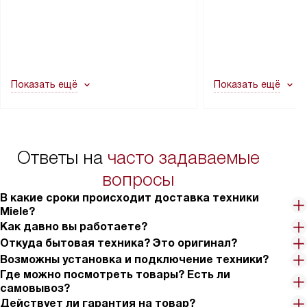
прибора не позволяют ему пройти
монтаж техники в 
через дверной проем, сотрудники
на место с проверк
транспортной службы не могут
подключение к су
демонтировать дверцы, ручки или
коммуникациям, пе
другие выступающие элементы, так
и консультацию по 
как это может привести к отказу
В стандартную уст
Показать ещё
Показать ещё
в гарантийном ремонте в будущем.
не включаются: пр
Перед заказом удостоверьтесь, что
коммуникаций, рас
сможете переместить прибор
материалы, навеш
в нужное место, учитывая размеры
и перевешивание д
упаковки или без нее.
выполнения специа
Ответы на
часто задаваемые
в условиях повыше
тарифы на услуги 
вопросы
на 30%.
В какие сроки происходит доставка техники
Miele?
Как давно вы работаете?
Откуда бытовая техника? Это оригинал?
Возможны установка и подключение техники?
Где можно посмотреть товары? Есть ли
самовывоз?
Действует ли гарантия на товар?