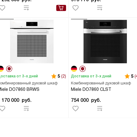
5
(2)
5
(
оставка от 3-х дней
Доставка от 3-х дней
омбинированный духовой шкаф
Комбинированный духовой шкаф
Miele DO7860 BRWS
Miele DO7860 CLST
1 170 000
руб.
754 000
руб.