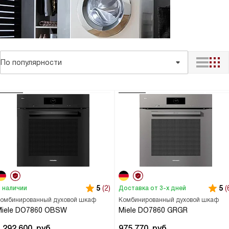
По популярности
5
(2)
5
(
 наличии
Доставка от 3-х дней
омбинированный духовой шкаф
Комбинированный духовой шкаф
Miele DO7860 OBSW
Miele DO7860 GRGR
1 292 600
руб.
975 770
руб.