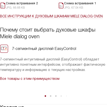
Также мне нравится, что у этого прибора есть функция
Схема встраивания 2
Схема встраивания 1
быстрого разогрева. Это очень удобно, когда нужно быстро
JPG, 66.68 KB
JPG, 67.04 KB
приготовить что-то вкусное.
Система охлаждения с холодным фронтом обеспечивает
ВСЕ ИНСТРУКЦИИ
К ДУХОВЫМ ШКАФАМ MIELE DIALOG OVEN
безопасность, а блокировка дверцы во время пиролитической
чистки позволяет мне не беспокоиться о возможных
Почему стоит выбрать духовые шкафы
несчастных случаях.
Miele dialog oven
Шкаф не только упрощает процесс приготовления пищи, но и
позволяет мне чувствовать себя настоящим профессионалом.
Это был действительно хороший выбор.
7-сегментный дисплей EasyControl
7-сегментный интуитивный дисплей (EasyControl) обладает
интуитивно понятным интерфейсом, отображает фактическую
температуру и информацию о текущих настройках.
Все товары с этим преимуществом