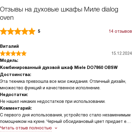
Отзывы на духовые шкафы Миле dialog
oven
5
14 отзывов
Виталий
15.12.2024
Модель:
Комбинированный духовой шкаф Miele DO7860 OBSW
Достоинства:
Эта техника превзошла все мои ожидания. Отличный дизайн,
множество функций и качественное исполнение.
Недостатки:
Не нашел никаких недостатков при использовании.
Комментарий:
С первого дня использования, устройство стало незаменимым
помощником на кухне. Черный обсидиановый цвет придает ему
стильный и современный вид, который прекрасно сочетается с
Читать отзыв полностью