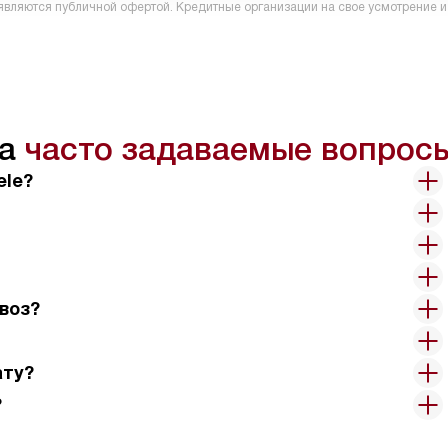
е являются публичной офертой. Кредитные организации на свое усмотрение 
на
часто задаваемые вопрос
ele?
воз?
ату?
?