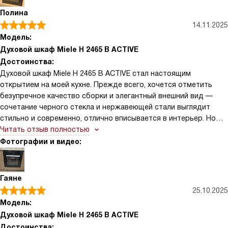
Полина
14.11.2025
Модель:
Духовой шкаф Miele H 2465 B ACTIVE
Достоинства:
Духовой шкаф Miele H 2465 B ACTIVE стал настоящим
открытием на моей кухне. Прежде всего, хочется отметить
безупречное качество сборки и элегантный внешний вид —
сочетание черного стекла и нержавеющей стали выглядит
стильно и современно, отлично вписывается в интерьер. Но
главное — это функциональность. Режим AirFry особенно
Читать отзыв полностью
порадовал: теперь я могу готовить хрустящую курицу или
Фотографии и видео:
картофель фри без лишнего масла, и результат получается
ничуть не хуже, чем в настоящей аэрогрилке. Очень удобна
функция «Конвекция плюс» — блюда пропекаются равномерно
Гаяне
даже на нескольких уровнях одновременно, что особенно
25.10.2025
ценно, когда нужно накрыть стол для большой семьи или
Модель:
гостей. Также оценила наличие индикации фактической
Духовой шкаф Miele H 2465 B ACTIVE
температуры: больше не нужно гадать, прогрелась ли духовка
Достоинства: