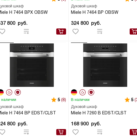
уховой шкаф
Духовой шкаф
iele H 7464 BPX OBSW
Miele H 7464 BP OBSW
337 800
руб.
324 800
руб.
5
(8)
5
(
 наличии
В наличии
уховой шкаф
Духовой шкаф
iele H 7464 BP EDST/CLST
Miele H 7260 B EDST/CLST
324 800
руб.
168 900
руб.