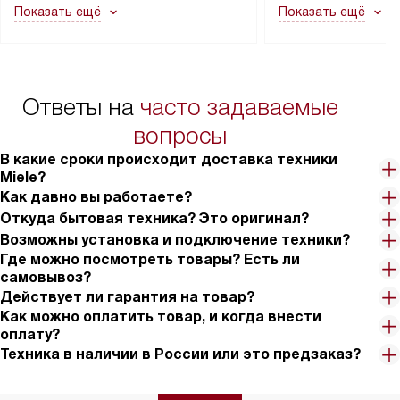
Показать ещё
Показать ещё
в гарантийном ремонте в будущем.
не включаются: пр
Перед заказом удостоверьтесь, что
коммуникаций, рас
сможете переместить прибор
материалы, навеш
в нужное место, учитывая размеры
и перевешивание д
упаковки или без нее.
выполнения специа
Ответы на
часто задаваемые
в условиях повыше
тарифы на услуги 
вопросы
на 30%.
В какие сроки происходит доставка техники
Miele?
Как давно вы работаете?
Откуда бытовая техника? Это оригинал?
Возможны установка и подключение техники?
Где можно посмотреть товары? Есть ли
самовывоз?
Действует ли гарантия на товар?
Как можно оплатить товар, и когда внести
оплату?
Техника в наличии в России или это предзаказ?