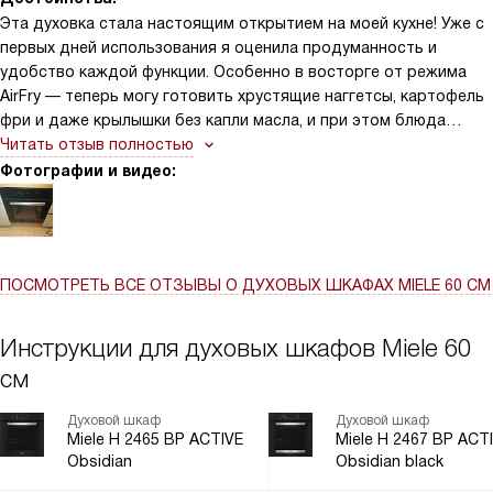
— всё под контролем. Семисегментный дисплей EasyControl
Эта духовка стала настоящим открытием на моей кухне! Уже с
прост в использовании, а автоматические программы
первых дней использования я оценила продуманность и
действительно упрощают процесс приготовления: выбрала
удобство каждой функции. Особенно в восторге от режима
блюдо — и духовка сама подбирает оптимальный режим.
AirFry — теперь могу готовить хрустящие наггетсы, картофель
фри и даже крылышки без капли масла, и при этом блюда
получаются сочными внутри и золотистыми снаружи. Очень
Читать отзыв полностью
радует и функция «Конвекция Плюс»: она равномерно
Фотографии и видео:
распределяет тепло по всем пяти уровням, благодаря чему
даже при готовке сразу нескольких блюд (например, запеканки,
курицы и овощей) всё пропекается идеально. Семисегментный
дисплей EasyControl интуитивно понятен, а возможность
ПОСМОТРЕТЬ ВСЕ ОТЗЫВЫ
О ДУХОВЫХ ШКАФАХ MIELE 60 СМ
задать пошаговое приготовление особенно помогает, когда
готовишь сложные блюда — духовка сама переключает
режимы и температуру. Ещё отмечу быстрый разогрев: всего
Инструкции для духовых шкафов Miele 60
за пару минут она достигает нужной температуры, что
см
экономит время и нервы в будние дни.
Духовой шкаф
Духовой шкаф
Miele H 2465 BP ACTIVE
Miele H 2467 BP ACT
Obsidian
Obsidian black