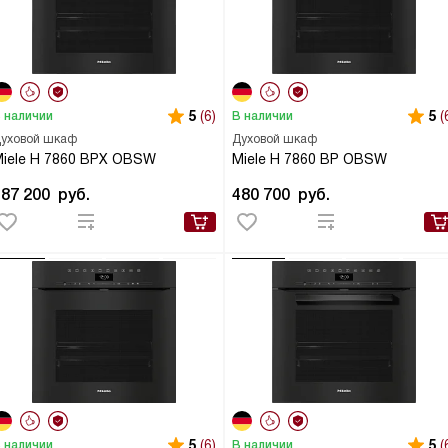
5
(6)
5
(
 наличии
В наличии
уховой шкаф
Духовой шкаф
iele H 7860 BPX OBSW
Miele H 7860 BP OBSW
487 200
руб.
480 700
руб.
5
(6)
5
(
 наличии
В наличии