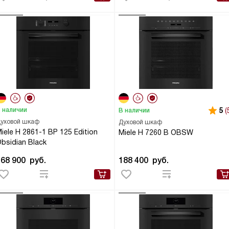
 наличии
5
(
В наличии
уховой шкаф
Духовой шкаф
iele H 2861-1 BP 125 Edition
Miele H 7260 B OBSW
bsidian Black
168 900
руб.
188 400
руб.