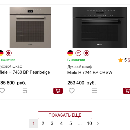
 наличии
5
(
В наличии
уховой шкаф
Духовой шкаф
iele H 7460 BP Pearlbeige
Miele H 7244 BP OBSW
285 800
руб.
253 400
руб.
ПОКАЗАТЬ ЕЩЁ
1
2
3
4
5
...
10