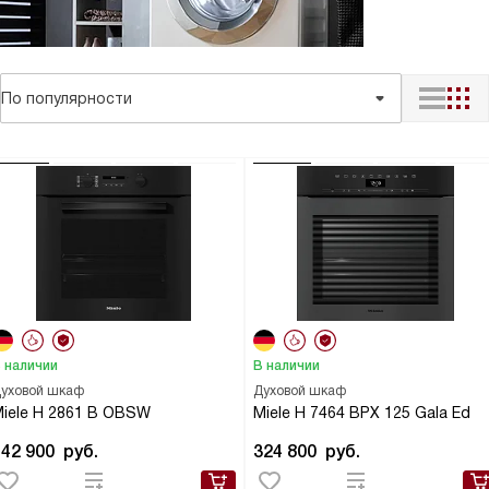
По популярности
 наличии
В наличии
уховой шкаф
Духовой шкаф
iele H 2861 B OBSW
Miele H 7464 BPX 125 Gala Ed
142 900
руб.
324 800
руб.