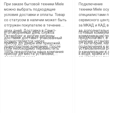
При заказе бытовой техники Miele
Подключение
можно выбрать подходящие
техники Miele осу
условия доставки и оплаты. Товар
специалистами пар
со статусом в наличии может быть
сервисного центра
отгружен покупателю в течение
за МКАД и КАД во
трех дней. Доставка в Санкт-
за дополнительную
В оговоренный день служба
Готовые коммуника
Петербург и другие регионы
коммуникации пре
доставки доставит упакованный
предполагают, в з
осуществляется через
наличие установле
прибор до двери или прихожей.
от категории, нали
транспортную компанию. После
подключения к во
Если необходимо переместить
установленной роз
100% предоплаты наша компания
и канализации в з
прибор до места установки,
к воде, крана и го
доставляет заказ
от категории техн
пожалуйста, предварительно
слива. Стандартна
до представительства
дополнительных ус
уточните это с менеджером.
включает в себя: с
транспортной компании в городе
определяется согл
За данную услугу взимается
транспортировочны
Москва. Пожалуйста, уточняйте
который можно по
дополнительная плата. Важно
разблокировку при
условия доставки у менеджера при
на нашем сайте в 
учитывать, что если размеры
соединение отдель
оформлении заказа.
«Подключение».
прибора не позволяют ему пройти
монтаж техники в 
через дверной проем, сотрудники
на место с проверк
транспортной службы не могут
подключение к су
демонтировать дверцы, ручки или
коммуникациям, пе
другие выступающие элементы, так
и консультацию по 
как это может привести к отказу
В стандартную уст