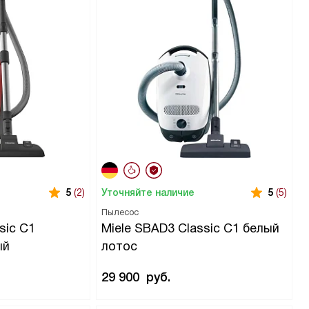
Уточняйте наличие
5
(2)
5
(5)
Пылесос
sic C1
Miele SBAD3 Classic C1 белый
ый
лотос
29 900
руб.