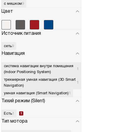
с мешком
9
Цвет
Источник питания
сеть
9
Навигация
система навигации внутри помещения
1
(Indoor Positioning System)
трехмерная умная навигация (3D Smart
1
Navigation)
умная навигация (Smart Navigation)
1
Тихий режим (Silent)
Есть
1
Тип мотора