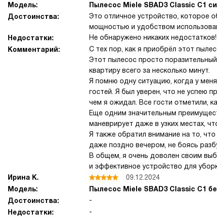
Модель:
Пылесос Miele SBAD3 Classic C1 с
Это отличное устройство, которое о
Достоинства:
мощностью и удобством использова
Не обнаружено никаких недостатков!
Недостатки:
С тех пор, как я приобрёл этот пыл
Комментарий:
Этот пылесос просто поразительный 
квартиру всего за несколько минут.
Я помню одну ситуацию, когда у мен
гостей. Я был уверен, что не успею 
чем я ожидал. Все гости отметили, ка
Еще одним значительным преимущест
маневрирует даже в узких местах, ч
Я также обратил внимание на то, что 
даже поздно вечером, не боясь разб
В общем, я очень доволен своим вы
и эффективное устройство для уборк
Ирина К.
09.12.2024
Модель:
Пылесос Miele SBAD3 Classic C1 б
-
Достоинства:
-
Недостатки: