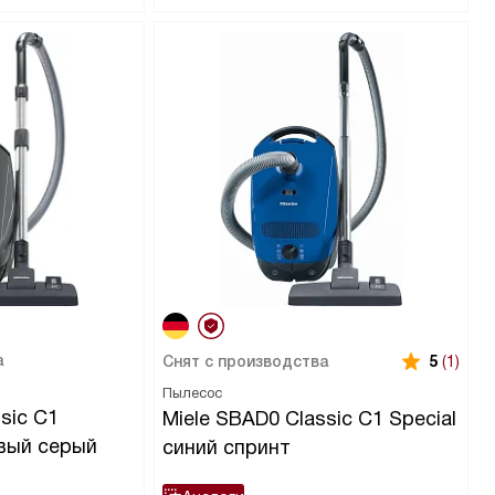
а
Снят с производства
5
(1)
Пылесос
sic C1
Miele SBAD0 Classic C1 Special
овый серый
синий спринт