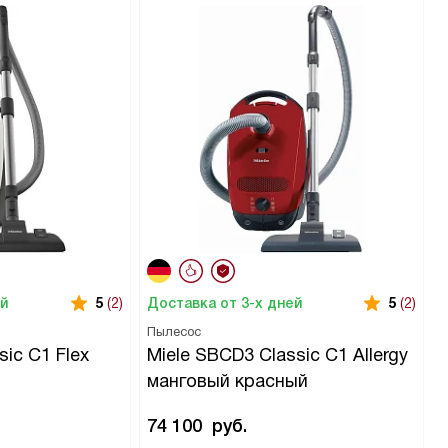
ей
Доставка от 3-х дней
5
(2)
5
(2)
Пылесос
sic C1 Flex
Miele SBCD3 Classic C1 Allergy
манговый красный
74 100
руб.