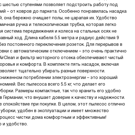
с шестью ступенями позволяет подстроить работу под
ний – от ковров до паркета. Особенно понравилась насадка
й, она бережно очищает полы, не царапая их. Удобство
ичная ручка и телескопическая трубка, которая легко
ая система передвижения и колеса на стальных осях не
вный ход. Длина кабеля 5.5 метра и радиус действия 9
ез постоянного переключения розеток. Для перерывов в
овки с автоматическим отключением – это очень практично
AirClean и фильтр моторного отсека обеспечивают чистый
оровья и комфорта. В комплекте пять насадок, включая
озволяет тщательно убирать разные поверхности.
сниженном потреблении электроэнергии – это хороший
мией. Вес пылесоса всего 5.5 кг, что делает его
уборки. Размеры компактные, так что хранить его удобно
в Германии, что внушает доверие к качеству и надежности.
е спокойствие при покупке. В целом, этот пылесос отлично
уборки, удобен в эксплуатации и имеет множество
процесс чистки дома комфортным и эффективным!
о и удобство.