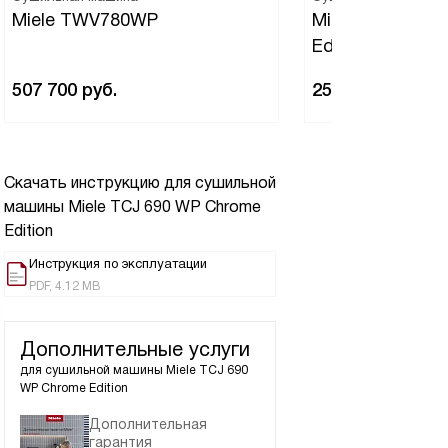
Miele TWV780WP
Miele TWL680WP
Edition White L
507 700
руб.
256 000
руб.
Скачать инструкцию для сушильной
машины
Miele TCJ 690 WP Chrome
Edition
Инструкция по эксплуатации
PDF, 4.12 MB
Дополнительные услуги
для сушильной машины
Miele TCJ 690
WP Chrome Edition
Дополнительная
гарантия