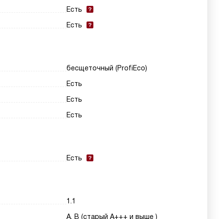
Есть
Есть
бесщеточный (ProfiEco)
Есть
Есть
Есть
Есть
1.1
A, B (старый A+++ и выше )