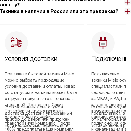
оплату?
Техника в наличии в России или это предзаказ?
Условия доставки
Подключение
При заказе бытовой техники Miele
Подключение
можно выбрать подходящие
техники Miele осу
условия доставки и оплаты. Товар
специалистами пар
со статусом в наличии может быть
сервисного центра
отгружен покупателю в течение
за МКАД и КАД во
трех дней. Доставка в Санкт-
за дополнительную
В оговоренный день служба
Готовые коммуника
Петербург и другие регионы
коммуникации пре
доставки доставит упакованный
предполагают, в з
осуществляется через
наличие установле
прибор до двери или прихожей.
от категории, нали
транспортную компанию. После
подключения к во
Если необходимо переместить
установленной роз
100% предоплаты наша компания
и канализации в з