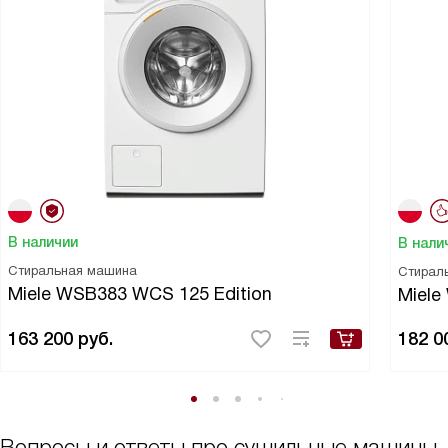
В наличии
В нали
Стиральная машина
Стирал
Miele WSB383 WCS 125 Edition
Miel
163 200
руб.
182 0
Вопросы и ответы про сушильные машины