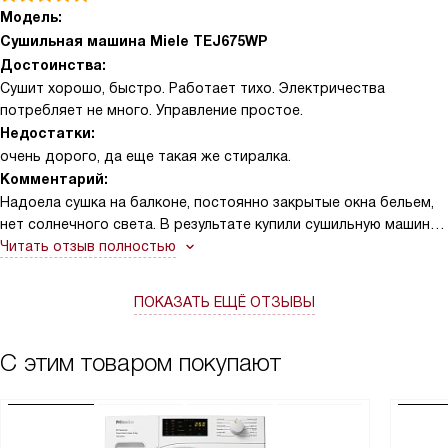
Модель:
Сушильная машина Miele TEJ675WP
Достоинства:
Сушит хорошо, быстро. Работает тихо. Электричества
потребляет не много. Управление простое.
Недостатки:
очень дорого, да еще такая же стиралка.
Комментарий:
Надоела сушка на балконе, постоянно закрытые окна бельем,
нет солнечного света. В результате купили сушильную машину.
Довольна. Отпала проблема развешивания, в квартире стало
Читать отзыв полностью
чище. Белье после сушки отличное. Рекомендую однозначно,
намного облегчает жизнь.
ПОКАЗАТЬ ЕЩЁ ОТЗЫВЫ
С этим товаром покупают