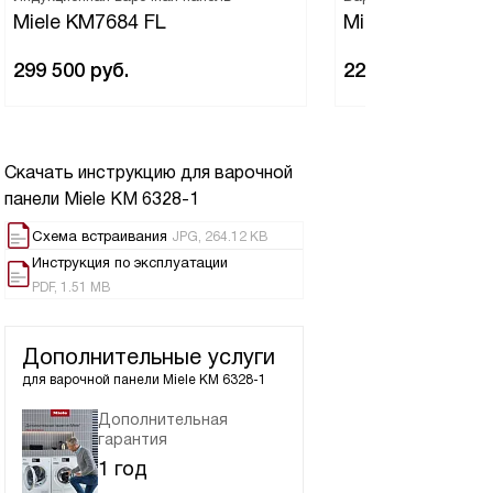
Miele KM7684 FL
Miele KM 7414 F
299 500
руб.
221 400
руб.
Скачать инструкцию для варочной
панели
Miele KM 6328-1
Схема встраивания
JPG, 264.12 KB
Инструкция по эксплуатации
PDF, 1.51 MB
Дополнительные услуги
для варочной панели
Miele KM 6328-1
Дополнительная
гарантия
1 год