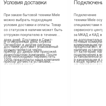
Условия доставки
Подключение
При заказе бытовой техники Miele
Подключение
можно выбрать подходящие
техники Miele осу
условия доставки и оплаты. Товар
специалистами пар
со статусом в наличии может быть
сервисного центра
отгружен покупателю в течение
за МКАД и КАД во
трех дней. Доставка в Санкт-
за дополнительную
В оговоренный день служба
Готовые коммуника
Петербург и другие регионы
коммуникации пре
доставки доставит упакованный
предполагают, в з
осуществляется через
наличие установле
прибор до двери или прихожей.
от категории, нали
транспортную компанию. После
подключения к во
Если необходимо переместить
установленной роз
100% предоплаты наша компания
и канализации в з
прибор до места установки,
к воде, крана и го
доставляет заказ
от категории техн
пожалуйста, предварительно
слива. Стандартна
до представительства
дополнительных ус
уточните это с менеджером.
включает в себя: с
транспортной компании в городе
определяется согл
За данную услугу взимается
транспортировочны
Москва. Пожалуйста, уточняйте
который можно по
дополнительная плата. Важно
разблокировку при
условия доставки у менеджера при
на нашем сайте в 
учитывать, что если размеры
соединение отдель
оформлении заказа.
«Подключение».
прибора не позволяют ему пройти
монтаж техники в 
через дверной проем, сотрудники
на место с проверк
транспортной службы не могут
подключение к су