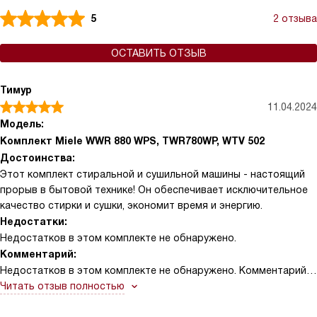
5
2 отзыва
ОСТАВИТЬ ОТЗЫВ
Тимур
11.04.2024
Модель:
Комплект Miele WWR 880 WPS, TWR780WP, WTV 502
Достоинства:
Этот комплект стиральной и сушильной машины - настоящий
прорыв в бытовой технике! Он обеспечивает исключительное
качество стирки и сушки, экономит время и энергию.
Недостатки:
Недостатков в этом комплекте не обнаружено.
Комментарий:
Недостатков в этом комплекте не обнаружено. Комментарий:
Ох, где же начать? Этот комплект просто великолепен! С
Читать отзыв полностью
первого дня использования я чувствовал, что мои вещи