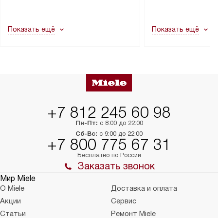
демонтировать дверцы, ручки или
коммуникациям, пе
другие выступающие элементы, так
и консультацию по 
как это может привести к отказу
В стандартную уст
Показать ещё
Показать ещё
в гарантийном ремонте в будущем.
не включаются: пр
Перед заказом удостоверьтесь, что
коммуникаций, рас
сможете переместить прибор
материалы, навеш
в нужное место, учитывая размеры
и перевешивание д
упаковки или без нее.
выполнения специа
в условиях повыше
тарифы на услуги 
на 30%.
+7 812 245 60 98
Пн-Пт:
с 8:00 до 22:00
Сб-Вс:
с 9:00 до 22:00
+7 800 775 67 31
Бесплатно по России
Заказать звонок
Мир Miele
О Miele
Доставка и оплата
Акции
Сервис
Статьи
Ремонт Miele