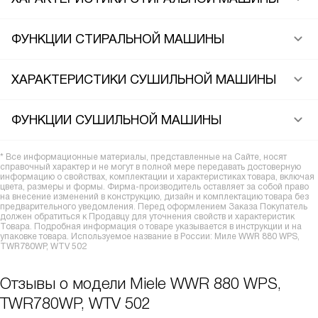
ФУНКЦИИ СТИРАЛЬНОЙ МАШИНЫ
ХАРАКТЕРИСТИКИ СУШИЛЬНОЙ МАШИНЫ
ФУНКЦИИ СУШИЛЬНОЙ МАШИНЫ
* Все информационные материалы, представленные на Сайте, носят
справочный характер и не могут в полной мере передавать достоверную
информацию о свойствах, комплектации и характеристиках товара, включая
цвета, размеры и формы. Фирма-производитель оставляет за собой право
на внесение изменений в конструкцию, дизайн и комплектацию товара без
предварительного уведомления. Перед оформлением Заказа Покупатель
должен обратиться к Продавцу для уточнения свойств и характеристик
Товара. Подробная информация о товаре указывается в инструкции и на
упаковке товара. Используемое название в России: Миле WWR 880 WPS,
TWR780WP, WTV 502
Отзывы о модели Miele WWR 880 WPS,
TWR780WP, WTV 502