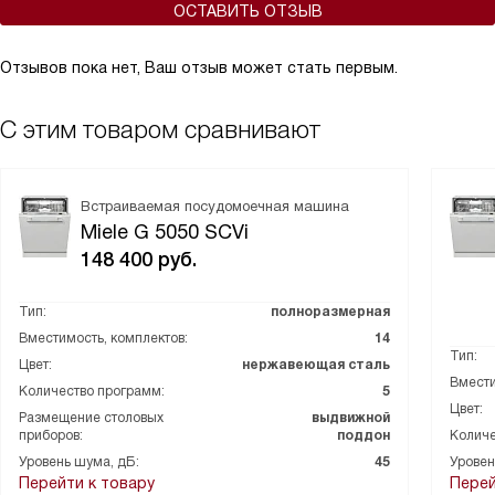
ОСТАВИТЬ ОТЗЫВ
Отзывов пока нет, Ваш отзыв может стать первым.
С этим товаром сравнивают
Встраиваемая посудомоечная машина
Miele G 5050 SCVi
148 400
руб.
Тип:
полноразмерная
Вместимость, комплектов:
14
Тип:
Цвет:
нержавеющая сталь
Вмести
Количество программ:
5
Цвет:
Размещение столовых
выдвижной
приборов:
поддон
Количе
Уровень шума, дБ:
45
Уровен
Перейти к товару
Перей