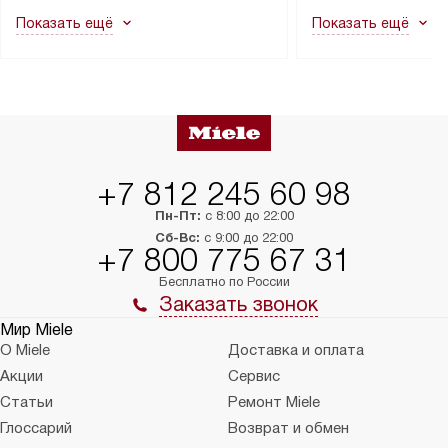
как это может привести к отказу
В стандартную уст
Показать ещё
Показать ещё
в гарантийном ремонте в будущем.
не включаются: пр
Перед заказом удостоверьтесь, что
коммуникаций, рас
сможете переместить прибор
материалы, навеш
в нужное место, учитывая размеры
и перевешивание д
упаковки или без нее.
выполнения специа
в условиях повыше
тарифы на услуги 
на 30%.
+7 812 245 60 98
Пн-Пт:
с 8:00 до 22:00
Сб-Вс:
с 9:00 до 22:00
+7 800 775 67 31
Бесплатно по России
Заказать звонок
Мир Miele
О Miele
Доставка и оплата
Акции
Сервис
Статьи
Ремонт Miele
Глоссарий
Возврат и обмен