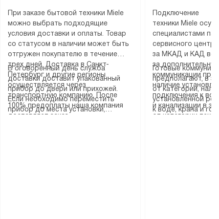
При заказе бытовой техники Miele
Подключение
можно выбрать подходящие
техники Miele осу
условия доставки и оплаты. Товар
специалистами пар
со статусом в наличии может быть
сервисного центра
отгружен покупателю в течение
за МКАД и КАД во
трех дней. Доставка в Санкт-
за дополнительную
В оговоренный день служба
Готовые коммуника
Петербург и другие регионы
коммуникации пре
доставки доставит упакованный
предполагают, в з
осуществляется через
наличие установле
прибор до двери или прихожей.
от категории, нали
транспортную компанию. После
подключения к во
Если необходимо переместить
установленной роз
100% предоплаты наша компания
и канализации в з
прибор до места установки,
к воде, крана и го
доставляет заказ
от категории техн
пожалуйста, предварительно
слива. Стандартна
до представительства
дополнительных ус
уточните это с менеджером.
включает в себя: с
транспортной компании в городе
определяется согл
За данную услугу взимается
транспортировочны
Москва. Пожалуйста, уточняйте
который можно по
дополнительная плата. Важно
разблокировку при
условия доставки у менеджера при
на нашем сайте в 
учитывать, что если размеры
соединение отдель
оформлении заказа.
«Подключение».
прибора не позволяют ему пройти
монтаж техники в 
через дверной проем, сотрудники
на место с проверк
транспортной службы не могут
подключение к су
демонтировать дверцы, ручки или
коммуникациям, пе
другие выступающие элементы, так
и консультацию по 