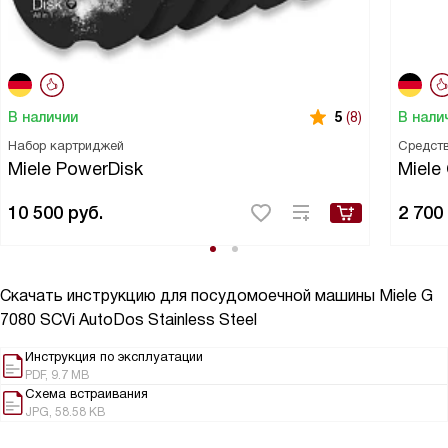
В наличии
В нали
5
(8)
Набор картриджей
Средств
Miele PowerDisk
Miele
10 500
руб.
2 700
Скачать инструкцию для посудомоечной машины
Miele G
7080 SCVi AutoDos Stainless Steel
Инструкция по эксплуатации
PDF, 9.7 MB
Схема встраивания
JPG, 58.58 KB