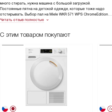
много стирать, нужна машина с большой загрузкой.
Постоянные пятна на детской одежде, которые тоже надо
отстирывать. Выбор пал на Miele WKR 571 WPS ChromeEditionа.
Это современная, многофункциональная машина, которая
Читать отзыв полностью
отвечает всем моим требованиям.
С этим товаром покупают