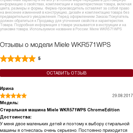
справочный характер и не могут в полной мере передавать достоверную
информацию о свойствах, комплектации и характеристиках товара, включая
цвета, размеры и формы. Фирма-производитель оставляет за собой право
на внесение изменений в конструкцию, дизайн и комплектацию товара без
предварительного уведомления. Перед оформлением Заказа Покупатель
должен обратиться к Продавцу для уточнения свойств и характеристик
Товара. Подробная информация о товаре указывается в инструкции и на
упаковке товара. Используемое название в России: Миле WKR571WPS
Отзывы о модели Miele WKR571WPS
5
ОСТАВИТЬ ОТЗЫВ
Ирина
29.08.2017
Модель:
Стиральная машина Miele WKR571WPS ChromeEdition
Достоинства:
У меня двое маленьких детей и поэтому к выбору стиральной
машины я отнеслась очень серьезно. Постоянно приходится