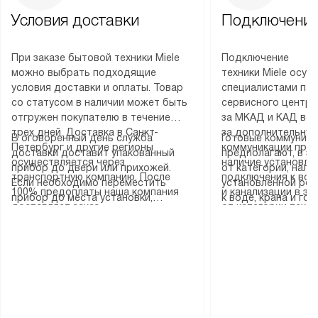
Условия доставки
Подключение
При заказе бытовой техники Miele
Подключение
можно выбрать подходящие
техники Miele осу
условия доставки и оплаты. Товар
специалистами пар
со статусом в наличии может быть
сервисного центра
отгружен покупателю в течение
за МКАД и КАД во
трех дней. Доставка в Санкт-
за дополнительную
В оговоренный день служба
Готовые коммуника
Петербург и другие регионы
коммуникации пре
доставки доставит упакованный
предполагают, в з
осуществляется через
наличие установле
прибор до двери или прихожей.
от категории, нали
транспортную компанию. После
подключения к во
Если необходимо переместить
установленной роз
100% предоплаты наша компания
и канализации в з
прибор до места установки,
к воде, крана и го
доставляет заказ
от категории техн
пожалуйста, предварительно
слива. Стандартна
до представительства
дополнительных ус
уточните это с менеджером.
включает в себя: с
транспортной компании в городе
определяется согл
За данную услугу взимается
транспортировочны
Москва. Пожалуйста, уточняйте
который можно по
дополнительная плата. Важно
разблокировку при
условия доставки у менеджера при
на нашем сайте в 
учитывать, что если размеры
соединение отдель
оформлении заказа.
«Подключение».
прибора не позволяют ему пройти
монтаж техники в 
через дверной проем, сотрудники
на место с проверк
транспортной службы не могут
подключение к су