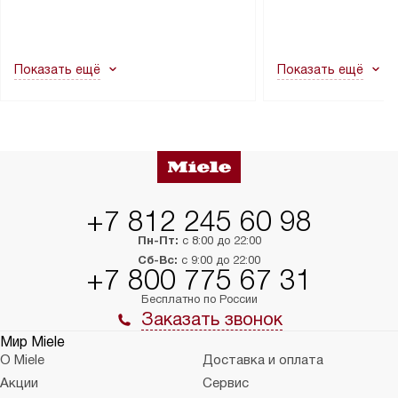
демонтировать дверцы, ручки или
коммуникациям, пе
другие выступающие элементы, так
и консультацию по 
как это может привести к отказу
В стандартную уст
Показать ещё
Показать ещё
в гарантийном ремонте в будущем.
не включаются: пр
Перед заказом удостоверьтесь, что
коммуникаций, рас
сможете переместить прибор
материалы, навеш
в нужное место, учитывая размеры
и перевешивание д
упаковки или без нее.
выполнения специа
в условиях повыше
тарифы на услуги 
на 30%.
+7 812 245 60 98
Пн-Пт:
с 8:00 до 22:00
Сб-Вс:
с 9:00 до 22:00
+7 800 775 67 31
Бесплатно по России
Заказать звонок
Мир Miele
О Miele
Доставка и оплата
Акции
Сервис