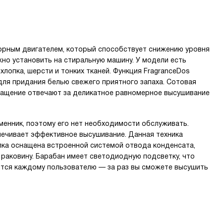
рным двигателем, который способствует снижению уровня
но установить на стиральную машину. У модели есть
лопка, шерсти и тонких тканей. Функция FragranceDos
для придания белью свежего приятного запаха. Сотовая
ращение отвечают за деликатное равномерное высушивание
менник, поэтому его нет необходимости обслуживать.
печивает эффективное высушивание. Данная техника
лка оснащена встроенной системой отвода конденсата,
раковину. Барабан имеет светодиодную подсветку, что
авится каждому пользователю — за раз вы сможете высушить