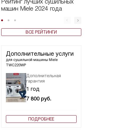
Рейтинг лучших сушильных
Лучшие сушильн
машин Miele 2024 года
Miele по цене и 
2025 году
ВСЕ РЕЙТИНГИ
Дополнительные услуги
для сушильной машины
Miele
TWC220WP
Дополнительная
гарантия
1 год
7 800
руб.
ПОДРОБНЕЕ