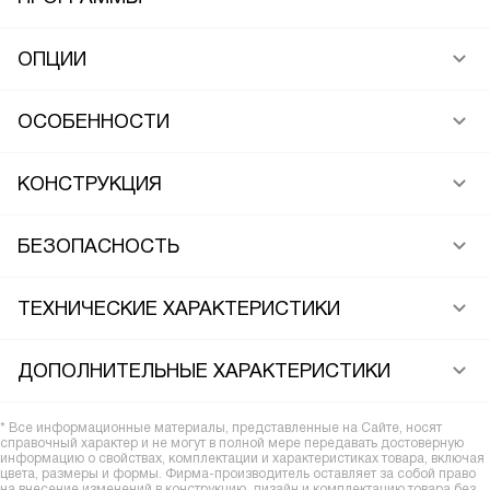
ОПЦИИ
ОСОБЕННОСТИ
КОНСТРУКЦИЯ
БЕЗОПАСНОСТЬ
ТЕХНИЧЕСКИЕ ХАРАКТЕРИСТИКИ
ДОПОЛНИТЕЛЬНЫЕ ХАРАКТЕРИСТИКИ
* Все информационные материалы, представленные на Сайте, носят
справочный характер и не могут в полной мере передавать достоверную
информацию о свойствах, комплектации и характеристиках товара, включая
цвета, размеры и формы. Фирма-производитель оставляет за собой право
на внесение изменений в конструкцию, дизайн и комплектацию товара без