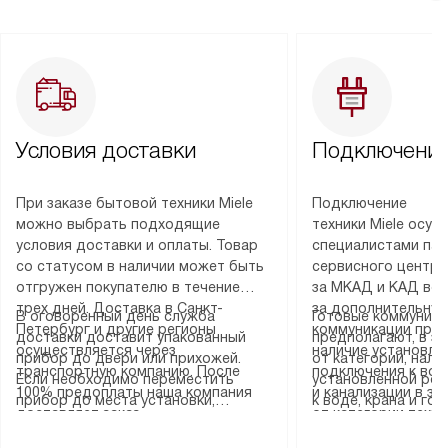
Условия доставки
Подключение
При заказе бытовой техники Miele
Подключение
можно выбрать подходящие
техники Miele осу
условия доставки и оплаты. Товар
специалистами пар
со статусом в наличии может быть
сервисного центра
отгружен покупателю в течение
за МКАД и КАД во
трех дней. Доставка в Санкт-
за дополнительную
В оговоренный день служба
Готовые коммуника
Петербург и другие регионы
коммуникации пре
доставки доставит упакованный
предполагают, в з
осуществляется через
наличие установле
прибор до двери или прихожей.
от категории, нали
транспортную компанию. После
подключения к во
Если необходимо переместить
установленной роз
100% предоплаты наша компания
и канализации в з
прибор до места установки,
к воде, крана и го
доставляет заказ
от категории техн
пожалуйста, предварительно
слива. Стандартна
до представительства
дополнительных ус
уточните это с менеджером.
включает в себя: с