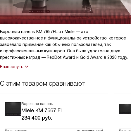
позволяет мне сохранять блюда горячими, пока все члены
семьи не соберутся за столом. Это идеально для семейных
обедов и вечеринок!
Сенсорные элементы управления очень интуитивные и легкие в
Варочная панель KM 7897FL от Miele — это
использовании. Я могу легко настроить ступени мощности и
высококачественное и функциональное устройство, которое
время приготовления. И даже если я случайно поменяю
завоевало признание как обычных пользователей, так
настройки, функция восстановления параметров помогает мне
и профессиональных кулинаров. Она была удостоена двух
вернуть все обратно.
престижных наград — RedDot Award и Gold Award в 2020 году.
Развернуть
И что самое главное, эта панель так проста в уходе!
Стеклокерамическая поверхность легко чистится, и она всегда
выглядит как новая.
С этим товаром сравнивают
В общем, я действительно рада, что выбрала эту варочную
панель. Она сделала мое время на кухне намного приятнее и
Варочная панель
эффективнее!
Miele KM 7667 FL
234 400
руб.
Вид нагрева:
индукционный
Вид на