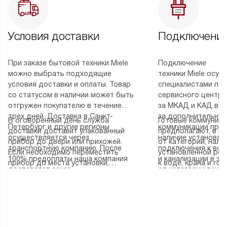
Условия доставки
Подключение
При заказе бытовой техники Miele
Подключение
можно выбрать подходящие
техники Miele осу
условия доставки и оплаты. Товар
специалистами пар
со статусом в наличии может быть
сервисного центра
отгружен покупателю в течение
за МКАД и КАД во
трех дней. Доставка в Санкт-
за дополнительную
В оговоренный день служба
Готовые коммуника
Петербург и другие регионы
коммуникации пре
доставки доставит упакованный
предполагают, в з
осуществляется через
наличие установле
прибор до двери или прихожей.
от категории, нали
транспортную компанию. После
подключения к во
Если необходимо переместить
установленной роз
100% предоплаты наша компания
и канализации в з
прибор до места установки,
к воде, крана и го
доставляет заказ
от категории техн
пожалуйста, предварительно
слива. Стандартна
до представительства
дополнительных ус
уточните это с менеджером.
включает в себя: с
транспортной компании в городе
определяется согл
За данную услугу взимается
транспортировочны
Москва. Пожалуйста, уточняйте
который можно по
дополнительная плата. Важно
разблокировку при
условия доставки у менеджера при
на нашем сайте в 
учитывать, что если размеры
соединение отдель
оформлении заказа.
«Подключение».
прибора не позволяют ему пройти
монтаж техники в 