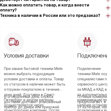
Как можно оплатить товар, и когда внести
оплату?
Техника в наличии в России или это предзаказ?
Условия доставки
Подключение
При заказе бытовой техники Miele
Подключение
можно выбрать подходящие
техники Miele осу
условия доставки и оплаты. Товар
специалистами пар
со статусом в наличии может быть
сервисного центра
отгружен покупателю в течение
за МКАД и КАД во
трех дней. Доставка в Санкт-
за дополнительную
В оговоренный день служба
Готовые коммуника
Петербург и другие регионы
коммуникации пре
доставки доставит упакованный
предполагают, в з
осуществляется через
наличие установле
прибор до двери или прихожей.
от категории, нали
транспортную компанию. После
подключения к во