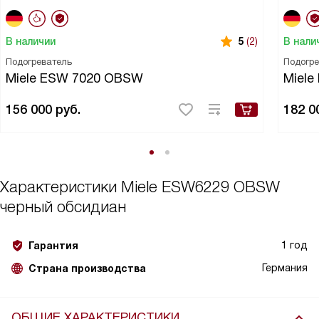
В наличии
В нали
5
(2)
Подогреватель
Подогр
Miele ESW 7020 OBSW
Miel
156 000
руб.
182 0
Характеристики
Miele ESW6229 OBSW
черный обсидиан
1 год
Гарантия
Германия
Страна производства
ОБЩИЕ ХАРАКТЕРИСТИКИ