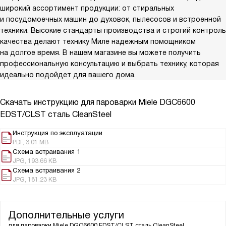
широкий ассортимент продукции: от стиральных
и посудомоечных машин до духовок, пылесосов и встроенной
техники. Высокие стандарты производства и строгий контроль
качества делают технику Миле надежным помощником
на долгое время. В нашем магазине вы можете получить
профессиональную консультацию и выбрать технику, которая
идеально подойдет для вашего дома.
Скачать инструкцию для пароварки
Miele DGC6600
EDST/CLST сталь CleanSteel
Инструкция по эксплуатации
PDF, 3.01 MB
Схема встраивания 1
JPG, 193.66 KB
Схема встраивания 2
JPG, 181.23 KB
Дополнительные услуги
для пароварки
Miele DGC6600 EDST/CLST сталь CleanSteel