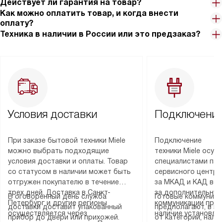
Действует ли гарантия на товар?
Как можно оплатить товар, и когда внести
оплату?
Техника в наличии в России или это предзаказ?
Условия доставки
Подключение
При заказе бытовой техники Miele
Подключение
можно выбрать подходящие
техники Miele осу
условия доставки и оплаты. Товар
специалистами пар
со статусом в наличии может быть
сервисного центра
отгружен покупателю в течение
за МКАД и КАД во
трех дней. Доставка в Санкт-
за дополнительную
В оговоренный день служба
Готовые коммуника
Петербург и другие регионы
коммуникации пре
доставки доставит упакованный
предполагают, в з
осуществляется через
наличие установле
прибор до двери или прихожей.
от категории, нали