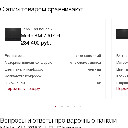
С этим товаром сравнивают
Варочная панель
Miele KM 7667 FL
234 400
руб.
Вид нагрева:
индукционный
Вид на
Материал панели конфорок:
стеклокерамика
Матери
Цвет панели конфорок:
черный
Цвет п
Количество конфорок:
1
Количе
Ширина, см:
62
Ширина
Перейти к товару
Перей
Вопросы и ответы про варочные панели