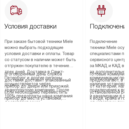
Условия доставки
Подключение
При заказе бытовой техники Miele
Подключение
можно выбрать подходящие
техники Miele осу
условия доставки и оплаты. Товар
специалистами пар
со статусом в наличии может быть
сервисного центра
отгружен покупателю в течение
за МКАД и КАД во
трех дней. Доставка в Санкт-
за дополнительную
В оговоренный день служба
Готовые коммуника
Петербург и другие регионы
коммуникации пре
доставки доставит упакованный
предполагают, в з
осуществляется через
наличие установле
прибор до двери или прихожей.
от категории, нали
транспортную компанию. После
подключения к во
Если необходимо переместить
установленной роз
100% предоплаты наша компания
и канализации в з
прибор до места установки,
к воде, крана и го
доставляет заказ
от категории техн
пожалуйста, предварительно
слива. Стандартна
до представительства
дополнительных ус
уточните это с менеджером.
включает в себя: с
транспортной компании в городе
определяется согл
За данную услугу взимается
транспортировочны
Москва. Пожалуйста, уточняйте
который можно по
дополнительная плата. Важно
разблокировку при
условия доставки у менеджера при
на нашем сайте в 
учитывать, что если размеры
соединение отдель