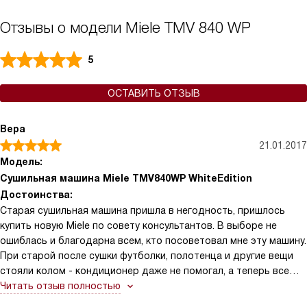
Отзывы о модели Miele TMV 840 WP
5
ОСТАВИТЬ ОТЗЫВ
Вера
21.01.2017
Модель:
Сушильная машина Miele TMV840WP WhiteEdition
Достоинства:
Старая сушильная машина пришла в негодность, пришлось
купить новую Miele по совету консультантов. В выборе не
ошиблась и благодарна всем, кто посоветовал мне эту машину.
При старой после сушки футболки, полотенца и другие вещи
стояли колом - кондиционер даже не помогал, а теперь все
мягкое, нежное, приятное на ощупь. Даже не верится, что
Читать отзыв полностью
сушка может так высушить.