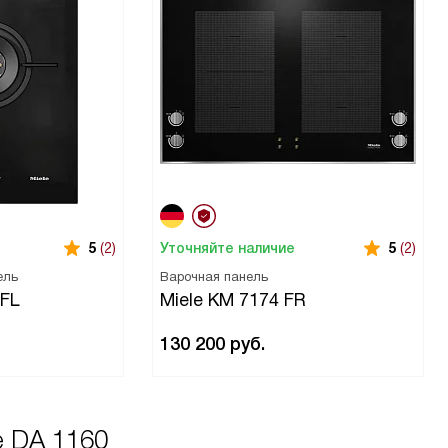
Уточняйте наличие
5
(2)
5
(2)
ель
Варочная панель
 FL
Miele KM 7174 FR
130 200
руб.
e DA 1160