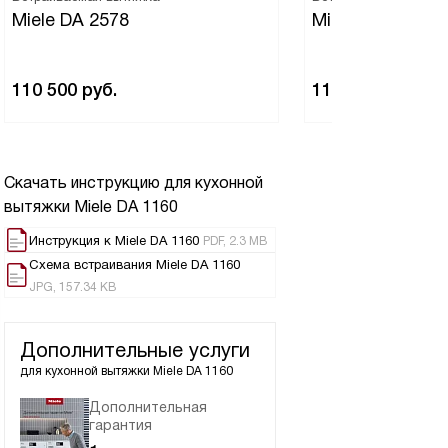
Miele DA 2578
Miele DAS 463
110 500
руб.
110 500
руб.
Скачать инструкцию для кухонной
вытяжки
Miele DA 1160
Инструкция к Miele DA 1160
PDF, 2.3 MB
Схема встраивания Miele DA 1160
JPG, 157.34 KB
Дополнительные услуги
для кухонной вытяжки
Miele DA 1160
Дополнительная
гарантия