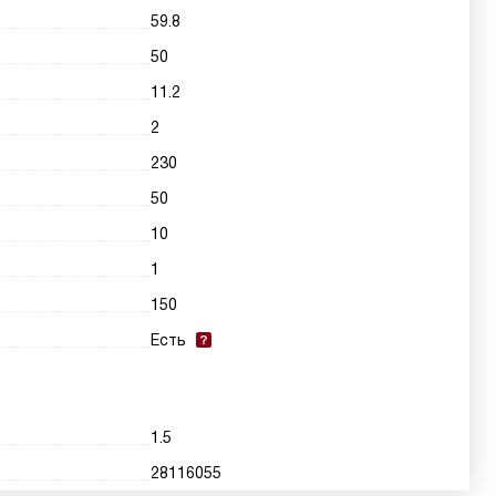
59.8
50
11.2
2
230
50
10
1
150
Есть
1.5
28116055