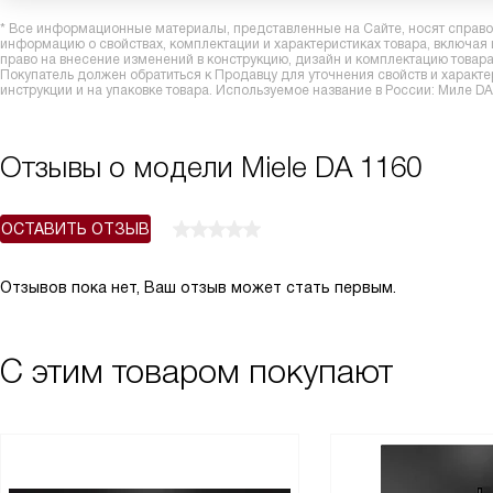
* Все информационные материалы, представленные на Сайте, носят справоч
информацию о свойствах, комплектации и характеристиках товара, включая
право на внесение изменений в конструкцию, дизайн и комплектацию това
Покупатель должен обратиться к Продавцу для уточнения свойств и характ
инструкции и на упаковке товара. Используемое название в России: Миле DA
Отзывы о модели Miele DA 1160
ОСТАВИТЬ ОТЗЫВ
Отзывов пока нет, Ваш отзыв может стать первым.
С этим товаром покупают