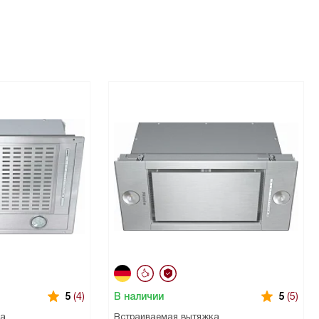
В наличии
5
(4)
5
(5)
ка
Встраиваемая вытяжка