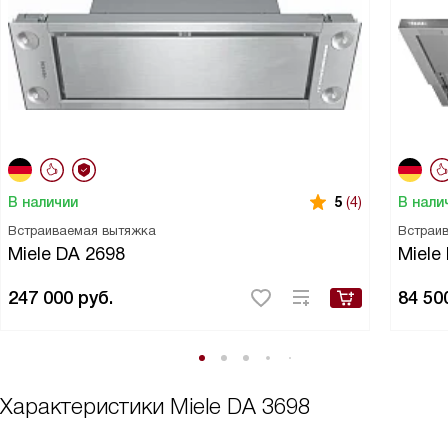
В наличии
В нали
5
(4)
Встраиваемая вытяжка
Встраи
Miele DA 2698
Miele
247 000
руб.
84 50
Характеристики
Miele DA 3698