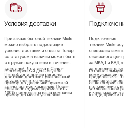
Условия доставки
Подключение
При заказе бытовой техники Miele
Подключение
можно выбрать подходящие
техники Miele осу
условия доставки и оплаты. Товар
специалистами пар
со статусом в наличии может быть
сервисного центра
отгружен покупателю в течение
за МКАД и КАД во
трех дней. Доставка в Санкт-
за дополнительную
В оговоренный день служба
Готовые коммуника
Петербург и другие регионы
коммуникации пре
доставки доставит упакованный
предполагают, в з
осуществляется через
наличие установле
прибор до двери или прихожей.
от категории, нали
транспортную компанию. После
подключения к во
Если необходимо переместить
установленной роз
100% предоплаты наша компания
и канализации в з
прибор до места установки,
к воде, крана и го
доставляет заказ
от категории техн
пожалуйста, предварительно
слива. Стандартна
до представительства
дополнительных ус
уточните это с менеджером.
включает в себя: с
транспортной компании в городе
определяется согл
За данную услугу взимается
транспортировочны
Москва. Пожалуйста, уточняйте
который можно по
дополнительная плата. Важно
разблокировку при
условия доставки у менеджера при
на нашем сайте в 
учитывать, что если размеры
соединение отдель