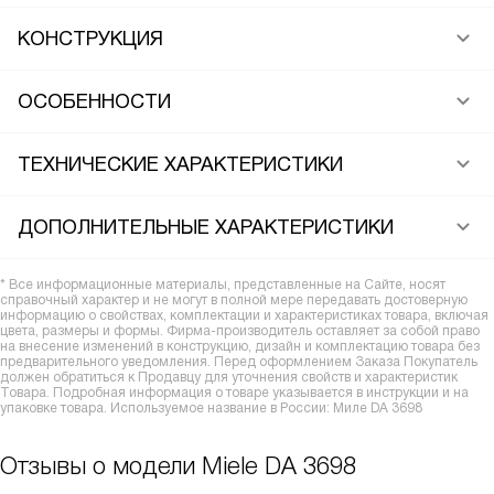
КОНСТРУКЦИЯ
ОСОБЕННОСТИ
ТЕХНИЧЕСКИЕ ХАРАКТЕРИСТИКИ
ДОПОЛНИТЕЛЬНЫЕ ХАРАКТЕРИСТИКИ
* Все информационные материалы, представленные на Сайте, носят
справочный характер и не могут в полной мере передавать достоверную
информацию о свойствах, комплектации и характеристиках товара, включая
цвета, размеры и формы. Фирма-производитель оставляет за собой право
на внесение изменений в конструкцию, дизайн и комплектацию товара без
предварительного уведомления. Перед оформлением Заказа Покупатель
должен обратиться к Продавцу для уточнения свойств и характеристик
Товара. Подробная информация о товаре указывается в инструкции и на
упаковке товара. Используемое название в России: Миле DA 3698
Отзывы о модели Miele DA 3698