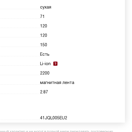
сухая
71
120
120
150
Есть
Li-ion
2200
магнитная лента
2.87
41JQL005EU2
ный характер и не могут в полной мере передавать достоверную