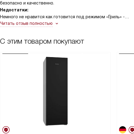
безопасно и качественно.
Недостатки:
Немного не нравится как готовится под режимом «Гриль» -
получается суховато, может быть это так и должно быть, а
Читать отзыв полностью
может не тот температурный режим был выбран.
С этим товаром покупают