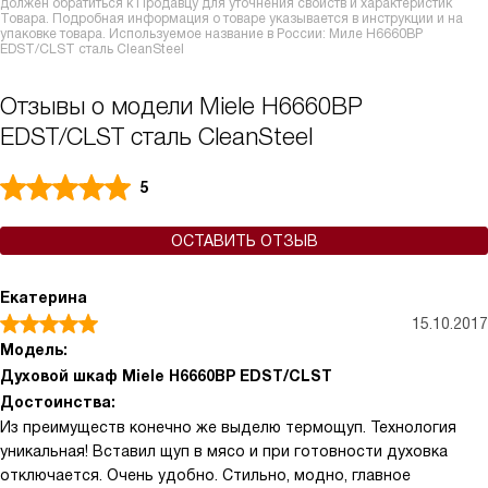
должен обратиться к Продавцу для уточнения свойств и характеристик
Товара. Подробная информация о товаре указывается в инструкции и на
упаковке товара. Используемое название в России: Миле H6660BP
EDST/CLST сталь CleanSteel
Отзывы о модели Miele H6660BP
EDST/CLST сталь CleanSteel
5
ОСТАВИТЬ ОТЗЫВ
Екатерина
15.10.2017
Модель:
Духовой шкаф Miele H6660BP EDST/CLST
Достоинства:
Из преимуществ конечно же выделю термощуп. Технология
уникальная! Вставил щуп в мясо и при готовности духовка
отключается. Очень удобно. Стильно, модно, главное