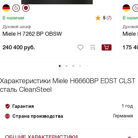
В наличии
В нали
5
(7)
Духовой шкаф
Духово
Miele H 7262 BP OBSW
Miele
240 400
руб.
175 4
Характеристики
Miele H6660BP EDST CLST
сталь CleanSteel
1 год
Гарантия
Германия
Страна производства
ОБЩИЕ ХАРАКТЕРИСТИКИ