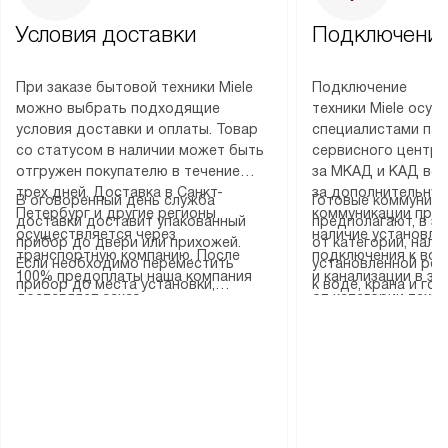
Условия доставки
Подключение
При заказе бытовой техники Miele
Подключение
можно выбрать подходящие
техники Miele осу
условия доставки и оплаты. Товар
специалистами пар
со статусом в наличии может быть
сервисного центра
отгружен покупателю в течение
за МКАД и КАД во
трех дней. Доставка в Санкт-
за дополнительную
В оговоренный день служба
Готовые коммуника
Петербург и другие регионы
коммуникации пре
доставки доставит упакованный
предполагают, в з
осуществляется через
наличие установле
прибор до двери или прихожей.
от категории, нали
транспортную компанию. После
подключения к во
Если необходимо переместить
установленной роз
100% предоплаты наша компания
и канализации в з
прибор до места установки,
к воде, крана и го
доставляет заказ
от категории техн
пожалуйста, предварительно
слива. Стандартна
до представительства
дополнительных ус
уточните это с менеджером.
включает в себя: с
транспортной компании в городе
определяется согл
За данную услугу взимается
транспортировочны
Москва. Пожалуйста, уточняйте
который можно по
дополнительная плата. Важно
разблокировку при
условия доставки у менеджера при
на нашем сайте в 
учитывать, что если размеры
соединение отдель
оформлении заказа.
«Подключение».
прибора не позволяют ему пройти
монтаж техники в 
через дверной проем, сотрудники
на место с проверк