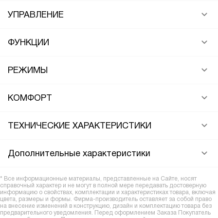
УПРАВЛЕНИЕ
ФУНКЦИИ
РЕЖИМЫ
КОМФОРТ
ТЕХНИЧЕСКИЕ ХАРАКТЕРИСТИКИ
Дополнительные характеристики
* Все информационные материалы, представленные на Сайте, носят
справочный характер и не могут в полной мере передавать достоверную
информацию о свойствах, комплектации и характеристиках товара, включая
цвета, размеры и формы. Фирма-производитель оставляет за собой право
на внесение изменений в конструкцию, дизайн и комплектацию товара без
предварительного уведомления. Перед оформлением Заказа Покупатель