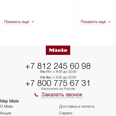
транспортной службы не могут
подключение к су
демонтировать дверцы, ручки или
коммуникациям, пе
другие выступающие элементы, так
и консультацию по 
как это может привести к отказу
В стандартную уст
Показать ещё
Показать ещё
в гарантийном ремонте в будущем.
не включаются: пр
Перед заказом удостоверьтесь, что
коммуникаций, рас
сможете переместить прибор
материалы, навеш
в нужное место, учитывая размеры
и перевешивание д
упаковки или без нее.
выполнения специа
в условиях повыше
тарифы на услуги 
на 30%.
+7 812 245 60 98
Пн-Пт:
с 8:00 до 22:00
Сб-Вс:
с 9:00 до 22:00
+7 800 775 67 31
Бесплатно по России
Заказать звонок
Мир Miele
О Miele
Доставка и оплата
Акции
Сервис