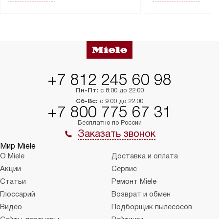
Перед заказом удостоверьтесь, что
коммуникаций, рас
сможете переместить прибор
материалы, навеш
в нужное место, учитывая размеры
и перевешивание д
упаковки или без нее.
выполнения специа
в условиях повыше
тарифы на услуги 
на 30%.
+7 812 245 60 98
Пн-Пт:
с 8:00 до 22:00
Сб-Вс:
с 9:00 до 22:00
+7 800 775 67 31
Бесплатно по России
Заказать звонок
Мир Miele
О Miele
Доставка и оплата
Акции
Сервис
Статьи
Ремонт Miele
Глоссарий
Возврат и обмен
Видео
Подборщик пылесосов