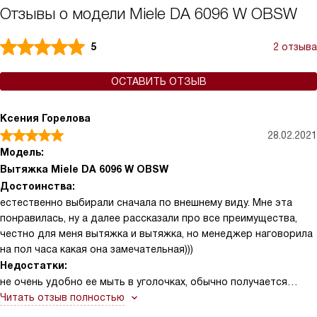
Отзывы о модели Miele DA 6096 W OBSW
5
2 отзыва
ОСТАВИТЬ ОТЗЫВ
Ксения Горелова
28.02.2021
Модель:
Вытяжка Miele DA 6096 W OBSW
Достоинства:
естественно выбирали сначала по внешнему виду. Мне эта
понравилась, ну а далее рассказали про все преимущества,
честно для меня вытяжка и вытяжка, но менеджер наговорила
на пол часа какая она замечательная)))
Недостатки:
не очень удобно ее мыть в уголочках, обычно получается
только с помощью ватной палочки, все равно какие-то
Читать отзыв полностью
частички туда набиваются