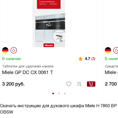
В наличии
В нали
4.7
(3)
Таблетки для удаления накипи
Средств
Miele GP DC CX 0061 T
Miele
3 200
руб.
2 700
Скачать инструкцию для духового шкафа
Miele H 7860 BP
OBSW