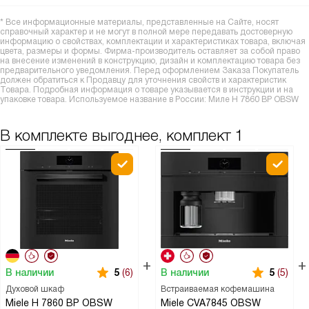
* Все информационные материалы, представленные на Сайте, носят
справочный характер и не могут в полной мере передавать достоверную
информацию о свойствах, комплектации и характеристиках товара, включая
цвета, размеры и формы. Фирма-производитель оставляет за собой право
на внесение изменений в конструкцию, дизайн и комплектацию товара без
предварительного уведомления. Перед оформлением Заказа Покупатель
должен обратиться к Продавцу для уточнения свойств и характеристик
Товара. Подробная информация о товаре указывается в инструкции и на
упаковке товара. Используемое название в России: Миле H 7860 BP OBSW
В комплекте выгоднее, комплект 1
В наличии
В наличии
5
(6)
5
(5)
Духовой шкаф
Встраиваемая кофемашина
Miele H 7860 BP OBSW
Miele CVA7845 OBSW