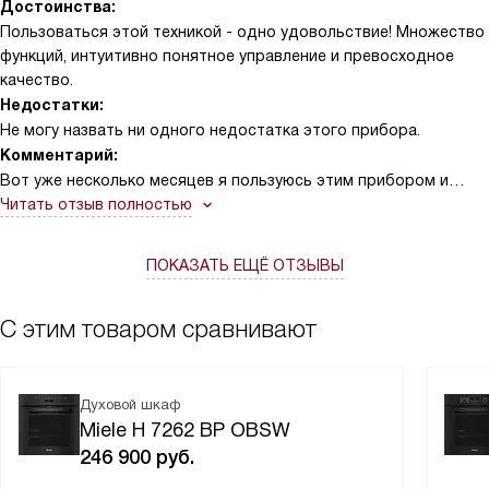
Достоинства:
Пользоваться этой техникой - одно удовольствие! Множество
функций, интуитивно понятное управление и превосходное
качество.
Недостатки:
Не могу назвать ни одного недостатка этого прибора.
Комментарий:
Вот уже несколько месяцев я пользуюсь этим прибором и
каждый раз он меня удивляет своими возможностями!
Читать отзыв полностью
Использование стало настоящим открытием для меня.
Сенсорный дисплей очень удобен в использовании, а
ПОКАЗАТЬ ЕЩЁ ОТЗЫВЫ
автоматические программы облегчают процесс
приготовления.
С этим товаром сравнивают
Я в восторге от функции добавления пара, которая помогает
приготовить блюда идеальной консистенции, а функция
быстрого разогрева экономит мое время. А еще, я был
Духовой шкаф
приятно удивлен функцией поддержания тепла - она очень
Miele H 7262 BP OBSW
пригодилась, когда гости опоздали на ужин!
246 900
руб.