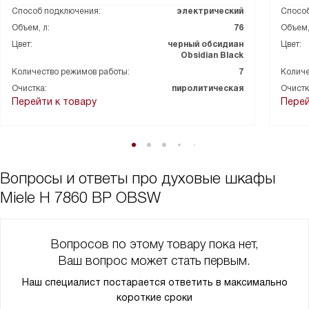
Еще одно преимущество - пиролитическая очистка. Это
Способ подключения:
электрический
Способ
просто спасение для тех, кто не любит убираться. Теперь мой
Объем, л:
76
Объем,
прибор всегда в идеальной чистоте без особых усилий с моей
Цвет:
черный обсидиан
Цвет:
стороны.
Obsidian Black
Количество режимов работы:
7
Количе
Но самое главное, что мне нравится в этом приборе - это его
Очистка:
пиролитическая
Очистк
функциональность. Я могу выбрать из 12 режимов работы,
Перейти к товару
Перей
включая гриль, конвекцию с паром и низкотемпературное
приготовление. Это дает мне огромные возможности для
кулинарных экспериментов!
В общем, я очень доволен своим выбором. Этот прибор не
Вопросы и ответы про духовые шкафы
только упрощает мою жизнь, но и делает процесс
Miele H 7860 BP OBSW
приготовления еды настоящим удовольствием!
Вопросов по этому товару пока нет,
Ваш вопрос может стать первым.
Наш специалист постарается ответить в максимально
короткие сроки