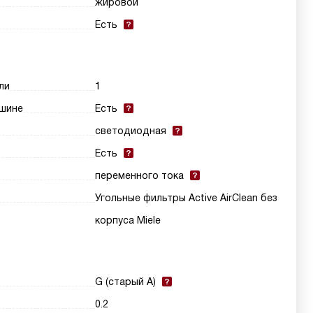
жировой
Есть
ли
1
шине
Есть
светодиодная
Есть
переменного тока
Угольные фильтры Active AirClean без
корпуса Miele
G (старый A)
0.2