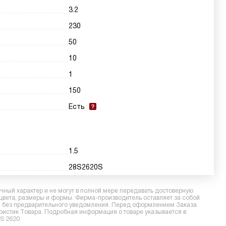
3.2
230
50
10
1
150
Есть
1.5
28S2620S
ный характер и не могут в полной мере передавать достоверную
 цвета, размеры и формы. Фирма-производитель оставляет за собой
ра без предварительного уведомления. Перед оформлением Заказа
еристик Товара. Подробная информация о товаре указывается в
AS 2620