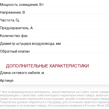
Мощность освещения, Вт
Напряжение, В
Частота, Гц
Предохранитель, А
Количество фаз
Диаметр штуцера воздуховода, мм
Обратный клапан
ДОПОЛНИТЕЛЬНЫЕ ХАРАКТЕРИСТИКИ
Длина сетевого кабеля, м
Артикул
* Все информационные материалы, представленные на Сайте, носят справоч
информацию о свойствах, комплектации и характеристиках товара, включая
право на внесение изменений в конструкцию, дизайн и комплектацию това
Покупатель должен обратиться к Продавцу для уточнения свойств и характ
инструкции и на упаковке товара. Используемое название в России: Миле D