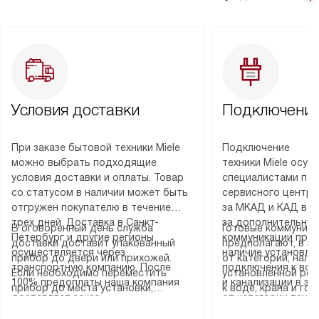
Условия доставки
Подключение
При заказе бытовой техники Miele
Подключение
можно выбрать подходящие
техники Miele осу
условия доставки и оплаты. Товар
специалистами пар
со статусом в наличии может быть
сервисного центра
отгружен покупателю в течение
за МКАД и КАД во
трех дней. Доставка в Санкт-
за дополнительную
В оговоренный день служба
Готовые коммуника
Петербург и другие регионы
коммуникации пре
доставки доставит упакованный
предполагают, в з
осуществляется через
наличие установле
прибор до двери или прихожей.
от категории, нали
транспортную компанию. После
подключения к во
Если необходимо переместить
установленной роз
100% предоплаты наша компания
и канализации в з
прибор до места установки,
к воде, крана и го
доставляет заказ
от категории техн
пожалуйста, предварительно
слива. Стандартна
до представительства
дополнительных ус
уточните это с менеджером.
включает в себя: с