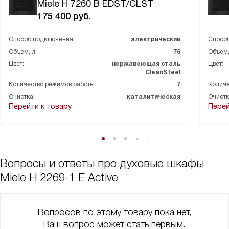
Miele H 7260 B EDST/CLST
быть уверенной, что блюдо будет идеально приготовлено.
175 400
руб.
Кроме того, очень радует наличие гриля и функции конвекции,
которые делают мои блюда еще вкуснее и сочнее.
Способ подключения:
электрический
Способ
Объем, л:
76
Объем,
Однажды я решила испечь пирог для своей семьи.
Цвет:
нержавеющая сталь
Цвет:
Использовала функцию интенсивного выпекания и была
CleanSteel
поражена результатом - пирог получился идеально румяным и
Количество режимов работы:
7
Количе
нежным внутри!
Очистка:
каталитическая
Очистк
Перейти к товару
Перей
Также хочу отметить удобство очистки - каталитическая
система очистки и дверца CleanGlass делают этот процесс
максимально простым и быстрым. Теперь мне не нужно
тратить много времени на уборку после приготовления еды.
Вопросы и ответы про духовые шкафы
В общем, я очень довольна этим приобретением и с
Miele H 2269-1 E Active
удовольствием рекомендую его всем, кто хочет сделать
процесс приготовления еды удобным и приятным!
Вопросов по этому товару пока нет,
Ваш вопрос может стать первым.