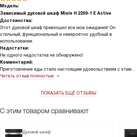
Модель:
Зависимый духовой шкаф Miele H 2269-1 E Active
Достоинства:
Этот духовой шкаф превзошел все мои ожидания! Он
стильный, функциональный и невероятно удобный в
использовании.
Недостатки:
Ни одного недостатка не обнаружено!
Комментарий:
Приготовление еды стало настоящим удовольствием с этим
духовым шкафом! Он прекрасно вписался в интерьер моей
Читать отзыв полностью
кухни, благодаря своему стильному дизайну и цвету из
нержавеющей стали. Особенно понравилось, что в нем есть 9
ПОКАЗАТЬ ЕЩЁ ОТЗЫВЫ
различных режимов работы, что позволяет мне
экспериментировать с разными видами приготовления пищи.
Быстрый разогрев - это просто спасение для меня, когда
С этим товаром сравнивают
нужно быстро приготовить ужин после рабочего дня!
Очень удобно, что есть индикация фактической температуры,
Духовой шкаф
это помогает мне контролировать процесс приготовления и