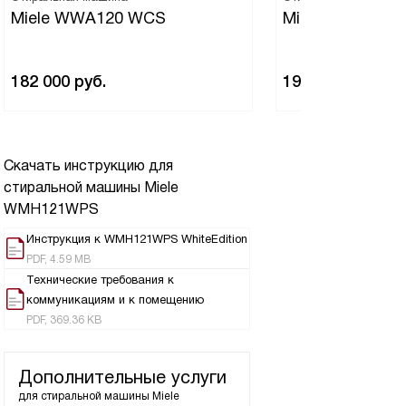
Miele WWA120 WCS
Miele WEB365 
182 000
руб.
195 000
руб.
Скачать инструкцию для
стиральной машины
Miele
WMH121WPS
Инструкция к WMH121WPS WhiteEdition
PDF, 4.59 MB
Технические требования к
коммуникациям и к помещению
PDF, 369.36 KB
Дополнительные услуги
для стиральной машины
Miele