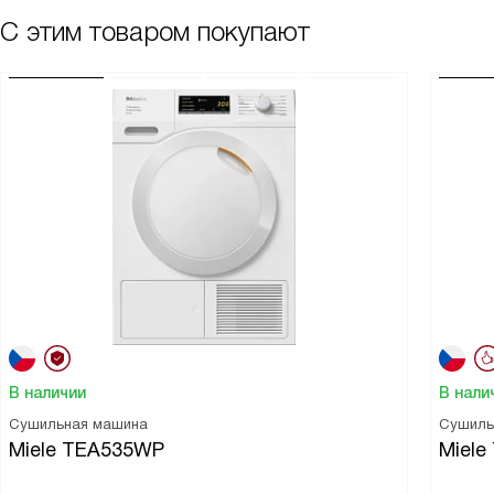
С этим товаром покупают
В наличии
В нали
Сушильная машина
Сушиль
Miele TEA535WP
Miel