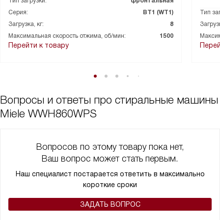
Тип загрузки:
фронтальная
супер полезная функция – возможность добавить белье во
Серия:
ВТ1 (WT1)
Тип за
время стирки. Я часто забывают положить в барабан одну-две
вещи и, по закону подлости, обнаруживаю это только после
Загрузка, кг:
8
Загрузк
того, как стирка уже запущена. А теперь можно просто
Максимальная скорость отжима, об/мин:
1500
Максим
Перейти к товару
Перей
приостановить программу и добавить белье внутрь! Есть
режим для темного белья, полоскание. Можно добавить самые
востребованные программы в избранное. Есть блокировка от
детей, это мне тоже очень важно. Система защиты от
протечек надежная.
Вопросы и ответы про стиральные машины
Miele WWH860WPS
Вопросов по этому товару пока нет,
Ваш вопрос может стать первым.
Наш специалист постарается ответить в максимально
короткие сроки
ЗАДАТЬ ВОПРОС