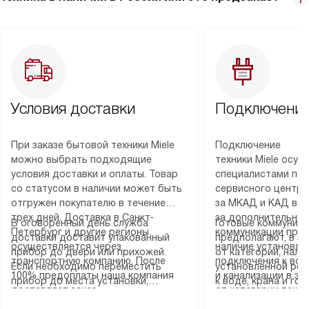
Условия доставки
Подключение
При заказе бытовой техники Miele
Подключение
можно выбрать подходящие
техники Miele осу
условия доставки и оплаты. Товар
специалистами пар
со статусом в наличии может быть
сервисного центра
отгружен покупателю в течение
за МКАД и КАД во
трех дней. Доставка в Санкт-
за дополнительную
В оговоренный день служба
Готовые коммуника
Петербург и другие регионы
коммуникации пре
доставки доставит упакованный
предполагают, в з
осуществляется через
наличие установле
прибор до двери или прихожей.
от категории, нали
транспортную компанию. После
подключения к во
Если необходимо переместить
установленной роз
100% предоплаты наша компания
и канализации в з
прибор до места установки,
к воде, крана и го
доставляет заказ
от категории техн
пожалуйста, предварительно
слива. Стандартна
до представительства
дополнительных ус