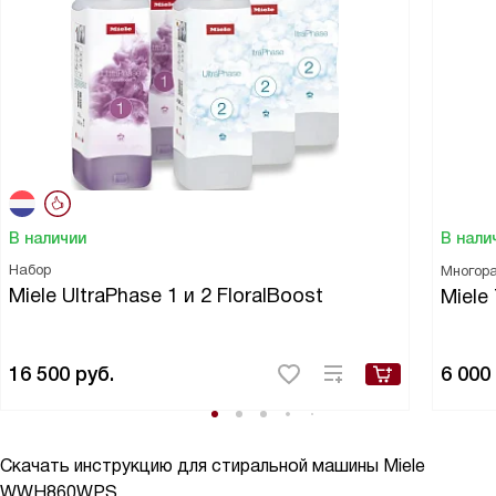
В наличии
В нали
Набор
Многора
Miele UltraPhase 1 и 2 FloralBoost
Miele
16 500
руб.
6 000
Скачать инструкцию для стиральной машины
Miele
WWH860WPS