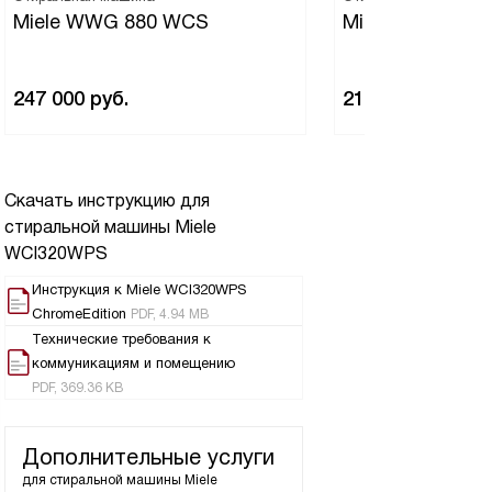
Miele WWG 880 WCS
Miele WWD380
247 000
руб.
214 500
руб.
Скачать инструкцию для
стиральной машины
Miele
WCI320WPS
Инструкция к Miele WCI320WPS
ChromeEdition
PDF, 4.94 MB
Технические требования к
коммуникациям и помещению
PDF, 369.36 KB
Дополнительные услуги
для стиральной машины
Miele