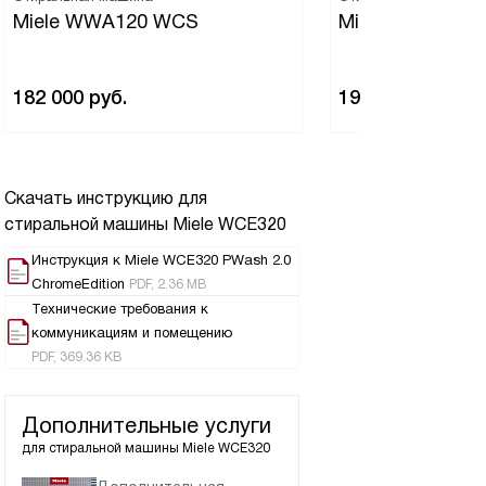
Miele WWA120 WCS
Miele WEB365 
182 000
руб.
195 000
руб.
Скачать инструкцию для
стиральной машины
Miele WCE320
Инструкция к Miele WCE320 PWash 2.0
ChromeEdition
PDF, 2.36 MB
Технические требования к
коммуникациям и помещению
PDF, 369.36 KB
Дополнительные услуги
для стиральной машины
Miele WCE320