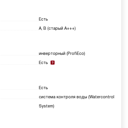
Есть
A, B (старый A+++)
инверторный (ProfiEco)
Есть
Есть
система контроля воды (Watercontrol
System)